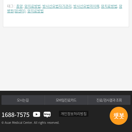
태그 :
종양
,
암치료방법
,
방사선요법자가관리
,
방사선요법의이해
,
암치료방법
,
암
병원(암센터)
,
암치료방법
오시는길
모바일진료카드
진료/검사결과 조회
1688-7575
개인정보처리방침
© Asan Medical Center. All rights reserved.