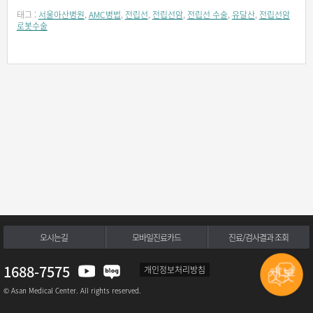
태그 :
서울아산병원
,
AMC병법
,
전립선
,
전립선암
,
전립선 수술
,
유달산
,
전립선암
로봇수술
오시는길
모바일진료카드
진료/검사결과 조회
1688-7575
개인정보처리방침
© Asan Medical Center. All rights reserved.