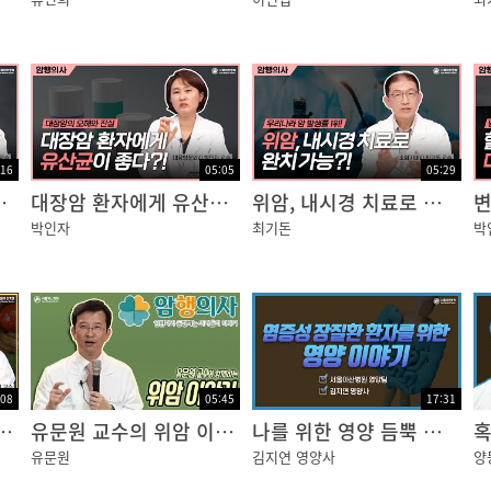
절까지도
다.
:16
05:05
05:29
를 매년 받아라?!
대장암 환자에게 유산균이 도움이 된다?!
위암, 내시경 치료로 완치할 수 있다?!
경이
박인자
최기돈
박
실, 아셨나요?
‘필리프 보치니’는
요.
:08
05:45
17:31
 이것만은 먹지 말자
유문원 교수의 위암 이야기
나를 위한 영양 듬뿍 레시피
혹
가
유문원
김지연 영양사
양