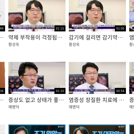
 일부를 관찰하게 되고, 노즐을 통하여 공기를 주입하여 위
간으로 컴퓨터에 전송하면 검사자가 화면을 보며 진단을 합
:49
01:15
01:00
자는 건강보조식품을 먹어도 되나요?
약제 부작용이 걱정됩니다 부작용이 없다는 대체요법을 해도 될까요?
감기에 걸리면 감기약은 복용해도 되나요? 특별히 주의해야 할 약이 있나요?
필요한 경우 채널을 통하여 포셉이나 올가미 같은 도구를 
황성욱
황성욱
황
 통해
이지 않는
:36
01:10
00:54
소화관 인접장기까지 볼 수 있습니다.
 받게 되나요? 꼭 수술해야 하나요?
증상도 없고 상태가 좋은데도 대장내시경이나 소장촬영 검사를 해야 하나요?
염증성 장질환 치료에 왜 면역을 억제하는 약을 사용하나요? 면역증강제는 도움이 안 되나요?
예병덕
예병덕
예
이 발견되면
성인지 판단하는