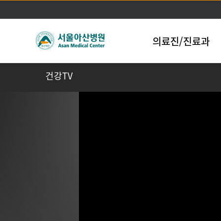
의료진/진료과
건강TV