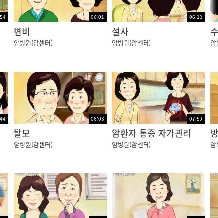
:54
06:01
06:12
는 시스템입니다.
변비
설사
암병원(암센터)
암병원(암센터)
암
통해 진단 및 치료를 하기도 합니다.
서
:44
06:03
07:59
며
탈모
암환자 통증 자가관리
 수 있습니다.
암병원(암센터)
암병원(암센터)
암
것을