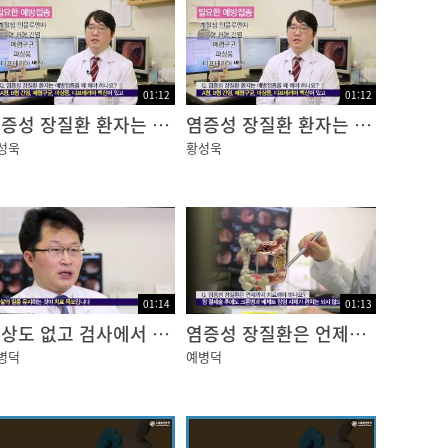
주름 사이사이까지 펼쳐서
니다.
01:12
01:12
염증성 장질환 환자는 예방접종을 왜 해야 하고 어떤 접종을 해야 하나요?
염증성 장질환 환자는 임신할 수 있을까요? 염증성 장질환 치료제가 태아에게 안전한가요?
삽입하여 시술이 가능합니다.
성욱
황성욱
01:14
01:13
증상도 없고 검사에서 장의 염증이 좋아져도 약을 계속 먹어야 하나요?
염증성 장질환은 언제까지 치료해야 하나요?
병덕
예병덕