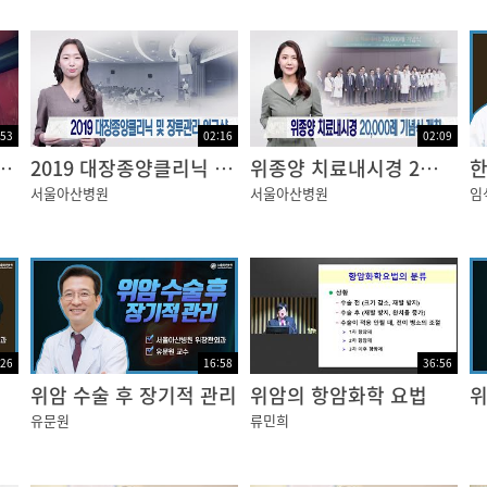
니다.
:53
02:16
02:09
 위암 치료 [건강플러스]
2019 대장종양클리닉 및 장루관리 워크샵
위종양 치료내시경 2만례 기념식 개최
한
서울아산병원
서울아산병원
임
 있는 물과
:26
16:58
36:56
인 채널이 있는데요.
위암 수술 후 장기적 관리
위암의 항암화학 요법
위
유문원
류민희
 않으므로