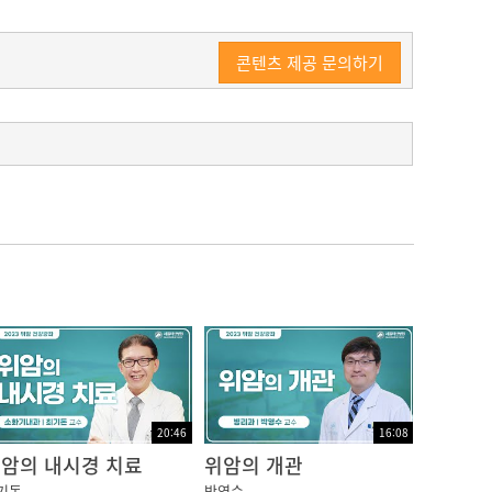
콘텐츠 제공 문의하기
20:46
16:08
암의 내시경 치료
위암의 개관
기돈
박영수