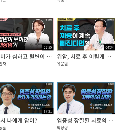
05:55
04:34
변비가 심하고 혈변이 나오면 대장암?!
위암, 치료 후 이렇게 관리하자
인자
유문원
17:21
시 나에게 암이?
염증성 장질환 치료의 5G 시대
동훈
박상형