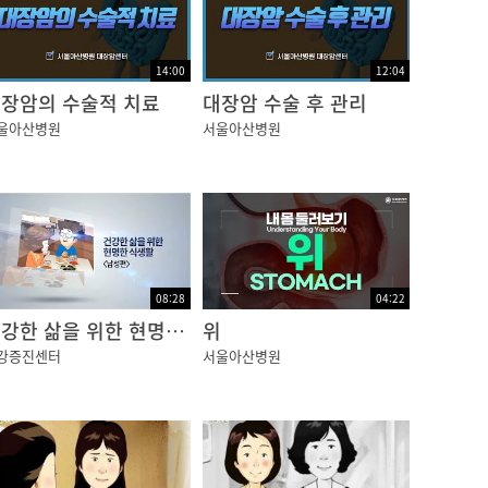
14:00
12:04
장암의 수술적 치료
대장암 수술 후 관리
울아산병원
서울아산병원
08:28
04:22
건강한 삶을 위한 현명한 식생활 남성편
위
강증진센터
서울아산병원