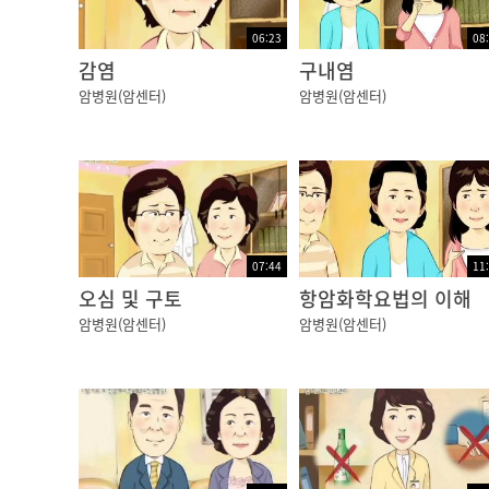
입에서 항문에 이를 때까지
06:23
08
소화기관을 따라 이동하며 영상을 찍어 전송하
감염
구내염
암병원(암센터)
암병원(암센터)
최근에는 자궁 속에 있는 태아도 태아내시경을 
이처럼 내시경은
수백 년 간 진화를 거듭하며 발전해 왔습니다.
내시경을 통한 조기 진단과 치료가 가능해지면
07:44
11
빠른 치료를 할 수 있고 다양한 활용이 가능하
오심 및 구토
항암화학요법의 이해
수면내시경 등을 통해 조금 더 편안하게 검사할
암병원(암센터)
암병원(암센터)
전문가들은
현대인의 생활습관과 식생활을 고려해
특히 대장과 위는 매년 내시경 검진을 받아볼 
권유하고 있습니다.