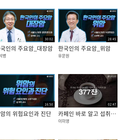
30:02
28:45
국인의 주요암_대장암
한국인의 주요암_위암
석병
유문원
16:50
02:47
암의 위험요인과 진단
카페인 바로 알고 섭취하기 [건강플러스]
이미영