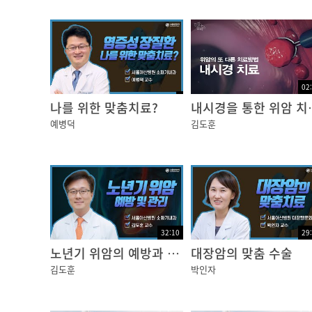
처음으로 살아 있는 사람의 위를 관찰했다고 합
그럼, 200년이 지난 요즘,
내시경은 어떻게 변화해 왔을까요?
02
나를 위한 맞춤치료?
내시경을 통한
몸 속으로 들어가는 기다란 튜브 속에는
예병덕
김도훈
마치 전선처럼 여러 선들이 자리하고 있습니다.
그 끝을 살펴보면
카메라 렌즈와 빛을 밝히는 라이트,
그리고 카메라 렌즈에 묻은 이물질을 세척할 수
몸 속에 공기를 넣을 수 있는 노즐과
32:10
29
몸 속으로 각종 도구를 밀어 넣을 수 있는 구멍
노년기 위암의 예방과 관리
대장암의 맞춤 수술
김도훈
박인자
예를 들어, 위 내시경을 할 경우,
입으로 내시경이 들어가면 어두워 앞이 보이지