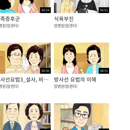
06:24
06:51
수족증후군
식욕부진
병원(암센터)
암병원(암센터)
09:30
08:51
방사선요법3_설사, 비뇨생식기 변화
방사선 요법의 이해
병원(암센터)
암병원(암센터)