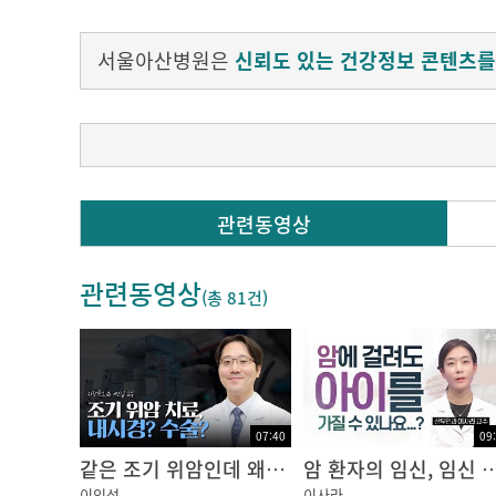
서울아산병원은
신뢰도 있는 건강정보 콘텐츠를
건강검진 할 때, 흔히 하는 검사 중 하나가 바
관련동영상
아마 많은 분들이 ‘위 내시경’ 검사 경험은 한번
관련동영상
(총
81건
)
내시경 검사는 카메라가 달린 가느다란 관을 몸
우리 몸 속을 직접 볼 수 있는데요.
07:40
09
위와 대장 같은 소화기관,
같은 조기 위암인데 왜 치료가 다를까? 내시경 vs 수술
암 환자의 임신, 임신 후에 재발된 암... 
자궁, 질, 방광, 요관 등의 생식기관,
이인섭
이사라