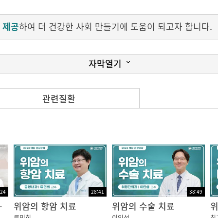
 제공
하여 더 건강한 사회 만들기에 도움이 되고자 합니다.
자막열기
로 내시경인데요.
관련질환
씩 있으실 겁니다.
 안에 삽입해서
:24
28:41
38:49
어떻게 해야할까요?
위암의 항암 치료
위암의 수술 치료
위
류민희
이인섭
최