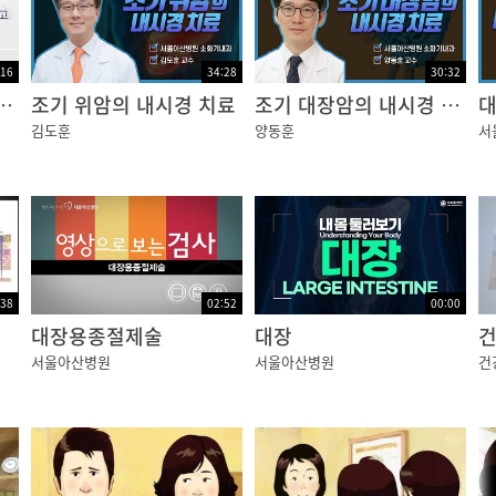
합니다.
:16
34:28
30:32
어떤 질환이고 원인은 무엇인가요?
조기 위암의 내시경 치료
조기 대장암의 내시경 치료
대
 쓰이고 있습니다.
김도훈
양동훈
서
있는데요.
:38
02:52
00:00
럼 생겼고요.
대장용종절제술
대장
서울아산병원
서울아산병원
건
기도 하는데요.