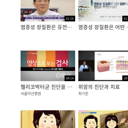
크기가 작은 병변의 경우 완전 절제해 내기도 
01:16
01
이렇게 요즘 내시경은
염증성 장질환은 유전병인가요? 유전될 확률은 얼마나 되나요?
염증성 장질환은 
검사도구로서의 기능을 넘어서 치료도구로까지
그래서 내시경의 적용범위가 갈수록 넓어지고 
몸 속의 어느 부위를 진단하느냐에 따라서도
내시경의 모양이 조금씩 달라집니다.
예를 들어,
04:14
28
방광 내시경의 경우는 줄이 아닌 기다란 막대처
헬리코박터균 진단을 위한 요소호기검사
위암의 진단과 치료
서울아산병원
최기돈
일반 내시경으로 관찰하기 힘든 소장의 경우는
캡슐 내시경을 삼켜서 12~15시간 동안 관찰하
캡슐 안에 카메라가 장착되어 있어서