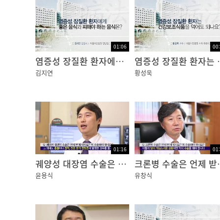
라이트가 불을 비추면서 식도, 위, 십이지장의
카메라가 잘 촬영할 수 있게 합니다.
이러한 과정을 거쳐 카메라가 영상을 찍어 실시
01:06
00
염증성 장질환 환자에게 좋은 음식과 피해야 하는 음식은?
염증성 장질환 환
또한 조직검사가 필요하거나 지혈 등의 치료가 
김지연
황성욱
경우에 따라서는 초음파 기기가 달린 내시경을
장기 속을 초음파로 진단하기도 하는데요.
그러면 검사자는 초음파 영상을 보며 겉으로 보
점막아래 근육층까지 확인할 수가 있습니다.
01:16
01
이를 통해 복부 내시경에서 정확히 볼 수 없는 
궤양성 대장염 수술은 언제 받게 되나요? 꼭 수술해야 하나요?
크론병 수술은 언제
윤용식
유창식
때로는 장기에서 염증, 궤양, 용종이나 종양 등
포셉 등을 이용해 그 부분의 일부를 떼어내 악
조직검사를 실시하기도 하고