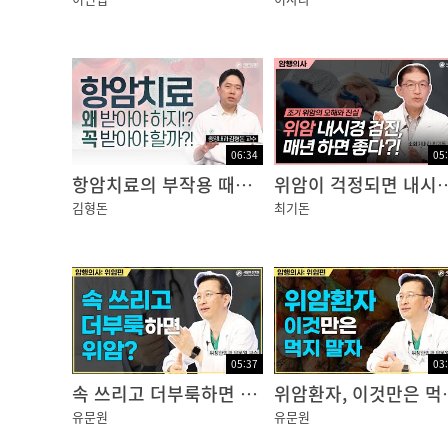
그리고 요즘은 배속의 태아나 복잡한 뼈의 관
내시경을 통해서 살펴볼 수 있다고 합니다.
입이나 코, 요도, 질, 항문처럼
외부와 통하는 연결통로만 있으면
내시경으로 웬만한 장기를 다 둘러볼 수 있답니
06:34
05
항암치료의 부작용 때문에 치료를 망설이고 계신가요?
위암이 걱정되면 내시경 검사
김형돈
최첨단 현대의학의 발명품으로 보이는 이 내시
최기돈
놀랍게도 200년이 넘는 역사를 갖고 있다는 사
최초의 내시경을 개발한 오스트리아 빈 출신의 
렌즈에 반사된 촛불의 빛으로
요로와 직장, 목의 내부를 처음 관찰했다고 하고
05:37
03
속 쓰리고 더부룩하면 위암?
위암환자,
이후 1868년에 독일의 ‘아돌프 쿠스마울’ 박사
유문원
유문원
환자의 입을 통해 튜브를 넣어