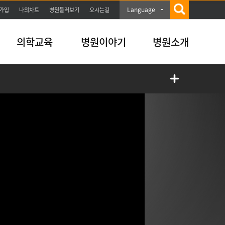
Language
가입
나의차트
병원둘러보기
오시는길
의학교육
병원이야기
병원소개