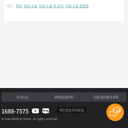
태그 :
위암
,
위암 수술
,
위암 수술 후 관리
,
위암 수술 합병증
오시는길
모바일진료카드
진료/검사결과 조회
1688-7575
개인정보처리방침
© Asan Medical Center. All rights reserved.