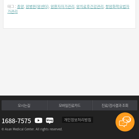
태그 :
종양
,
암병원(암센터)
,
암환자자가관리
,
암치료후건강관리
,
항암화학요법자
가관리
오시는길
모바일진료카드
진료/검사결과 조회
1688-7575
개인정보처리방침
© Asan Medical Center. All rights reserved.