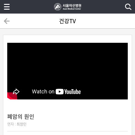
건강TV
폐암의 원인
연자 :
최창민