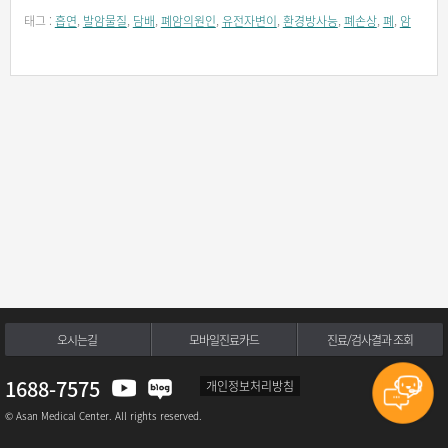
태그 :
흡연
,
발암물질
,
담배
,
폐암의원인
,
유전자변이
,
환경방사능
,
폐손상
,
폐
,
암
오시는길
모바일진료카드
진료/검사결과 조회
1688-7575
개인정보처리방침
© Asan Medical Center. All rights reserved.