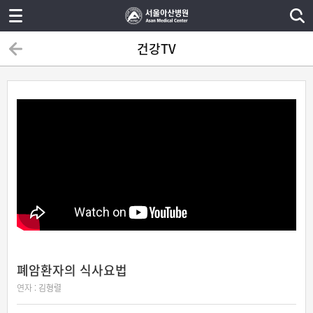
건강TV
폐암환자의 식사요법
연자 :
김형렬