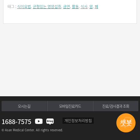
태그 :
식이요법
,
균형있는 영양섭취
,
금연
,
활동
,
식사
,
암
,
폐
오시는길
모바일진료카드
진료/검사결과 조회
1688-7575
개인정보처리방침
© Asan Medical Center. All rights reserved.