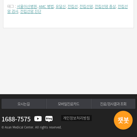
태그 :
서울아산병원
,
AMC 병법
,
유달산
,
전립선
,
전립선암
,
전립선암 증상
,
전립선
암 검사
,
전립선암 진단
오시는길
모바일진료카드
진료/검사결과 조회
1688-7575
개인정보처리방침
© Asan Medical Center. All rights reserved.