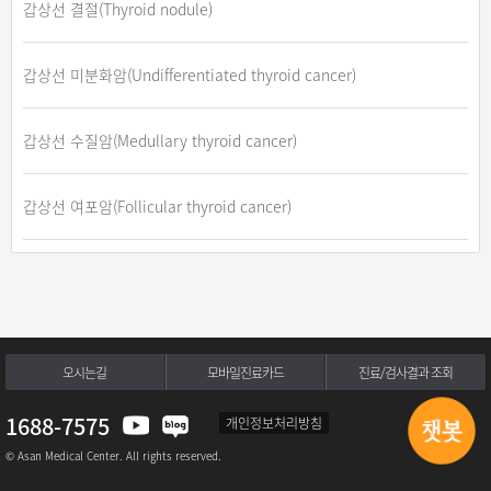
갑상선 결절(Thyroid nodule)
갑상선 미분화암(Undifferentiated thyroid cancer)
갑상선 수질암(Medullary thyroid cancer)
갑상선 여포암(Follicular thyroid cancer)
갑상선 유두암(Papillary Carcinoma of Thyroid )
갑상선암(Thyroid cancer)
오시는길
모바일진료카드
진료/검사결과 조회
고마그네슘혈증(Hypermagnesemia)
1688-7575
개인정보처리방침
© Asan Medical Center. All rights reserved.
골수형성이상증후군(Myelodysplastic syndromes)