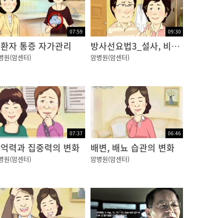
07:59
09:30
환자 통증 자가관리
방사선요법3_설사, 비뇨생식기 변화
병원(암센터)
암병원(암센터)
07:37
06:46
억력과 집중력의 변화
배변, 배뇨 습관의 변화
병원(암센터)
암병원(암센터)