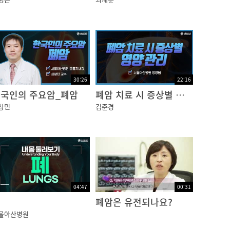
30:26
22:16
국인의 주요암_폐암
폐암 치료 시 증상별 영양관리
창민
김준경
04:47
00:31
폐
폐암은 유전되나요?
울아산병원