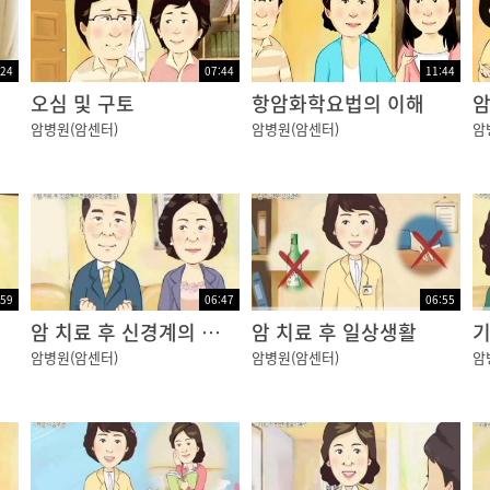
:24
07:44
11:44
오심 및 구토
항암화학요법의 이해
암
암병원(암센터)
암병원(암센터)
암
:59
06:47
06:55
암 치료 후 신경계의 변화 (말초신경병증)
암 치료 후 일상생활
기
암병원(암센터)
암병원(암센터)
암