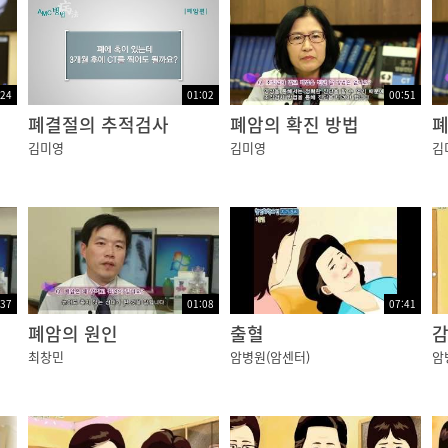
:24
01:02
00:51
폐결절의 추적검사
폐암의 확진 방법
김미영
김미영
김
:37
01:08
07:41
폐암의 원인
출혈
최창민
암병원(암센터)
암