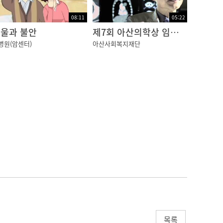
08:11
05:22
울과 불안
제7회 아산의학상 임상의학부문 "폐 안에 숨겨진 진실을 찾다!"
병원(암센터)
아산사회복지재단
목록