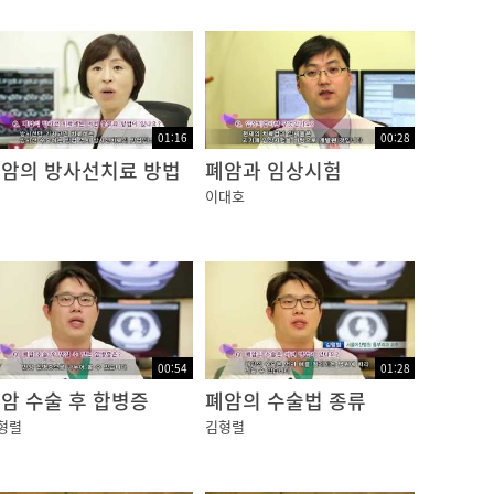
01:16
00:28
암의 방사선치료 방법
폐암과 임상시험
이대호
00:54
01:28
암 수술 후 합병증
폐암의 수술법 종류
형렬
김형렬