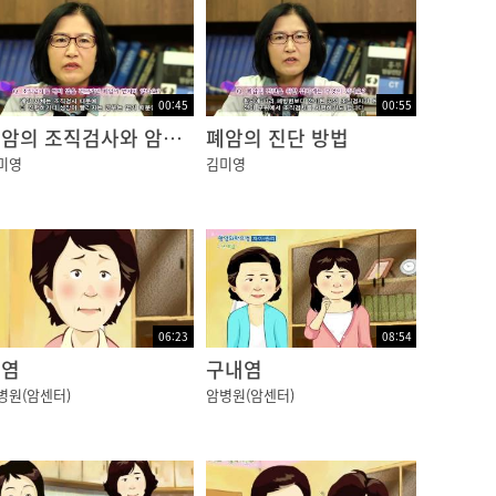
00:45
00:55
폐암의 조직검사와 암의 확산
폐암의 진단 방법
미영
김미영
06:23
08:54
감염
구내염
병원(암센터)
암병원(암센터)