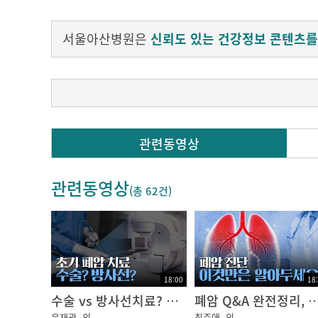
서울아산병원은
신뢰도 있는 건강정보 콘텐츠를
서울아산병원 암병원의 차이나는 건강강좌!
관련동영상
암과 동행하는 의사들의 이야기 『암행의사』
관련동영상
제6편, 흉부외과 김용희 교수의
(총
62건
)
폐암 수술과 관리 2편입니다.
#서울아산병원 #암병원 #암행의사 #흉부외과 
18:00
18
수술 vs 방사선치료? 초기 폐암 환자의 상황별 치료법 정리!｜암행의사
폐암 Q&A 완전정리, 진단 전 꼭 알아야 할 모든
윤재광
외
최주애
외