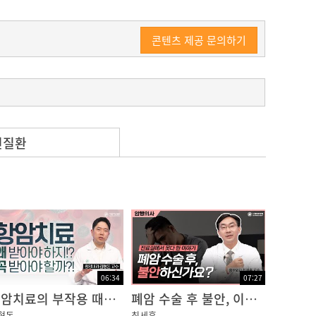
콘텐츠 제공 문의하기
련질환
06:34
07:27
항암치료의 부작용 때문에 치료를 망설이고 계신가요?
폐암 수술 후 불안, 이렇게 다스리자!
형돈
최세훈