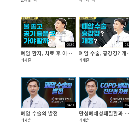
05:39
04
폐암 환자, 치료 후 이렇게 살아가자
폐암 수술, 
최세훈
최세훈
28:34
40
폐암 수술의 발전
만성폐쇄성폐질환과 폐암의 수술적
최세훈
최세훈