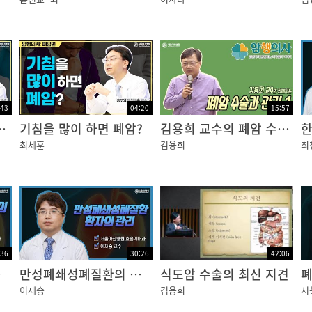
:43
04:20
15:57
흉강경? 개흉?
기침을 많이 하면 폐암?
김용희 교수의 폐암 수술과 관리 1편
한
최세훈
김용희
최
:36
30:26
42:06
 치료
만성폐쇄성폐질환의 진단과 치료
식도암 수술의 최신 지견
이재승
김용희
서