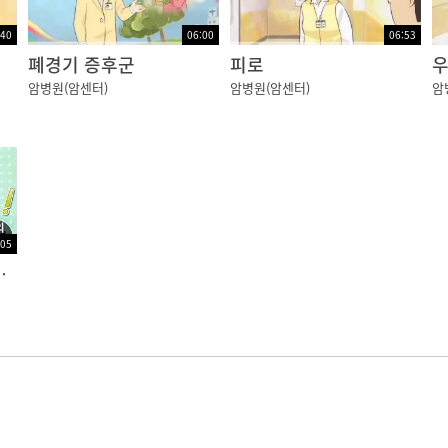
:40
06:00
06:53
)
폐경기 증후군
피로
우
암병원(암센터)
암병원(암센터)
암
:05
올바른 복용