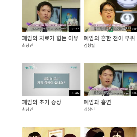
00:22
00
폐암의 치료가 힘든 이유
폐암의 흔한 전이 부위
최창민
김형렬
00:46
00
폐암의 초기 증상
폐암과 흡연
최창민
최창민