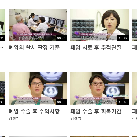
:34
00:36
00:38
료 후 방사선 잔존량
폐암의 완치 판정 기준
폐암 치료 후 추적관찰
폐
:35
00:33
00:26
폐암 수술 후 주의사항
폐암 수술 후 회복기간
폐
김형렬
김형렬
김