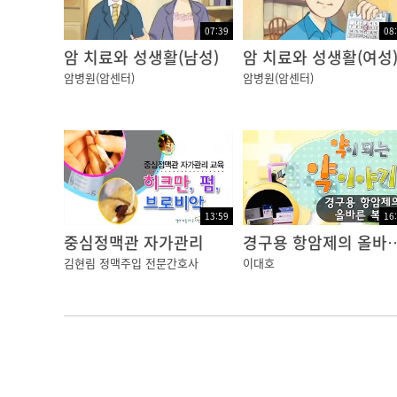
07:39
08
암 치료와 성생활(남성)
암 치료와 성생활(여성
암병원(암센터)
암병원(암센터)
13:59
16
중심정맥관 자가관리
경구용 항암제의 
김현림 정맥주입 전문간호사
이대호