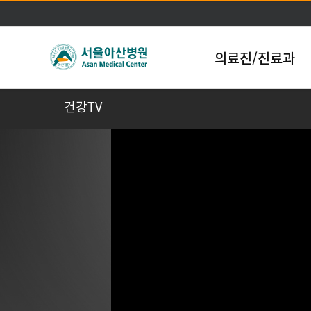
의료진/진료과
건강TV