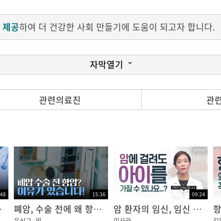
 제공
하여 더 건강한 사회 만들기에 도움이 되고자 합니다.
자막열기
관련의료진
관
#김용희
:48
15:36
09:24
 것!｜암행의사
폐암, 수술 전에 왜 항암치료를 할까?｜암행의사
암 환자의 임신, 임신 후에 재발된 암... 어떻게 해야할까요?
윤신교
외
이사라
김