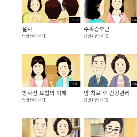
06:12
06
설사
수족증후군
암병원(암센터)
암병원(암센터)
08:51
08
방사선 요법의 이해
암 치료 후 건강관리
암병원(암센터)
암병원(암센터)