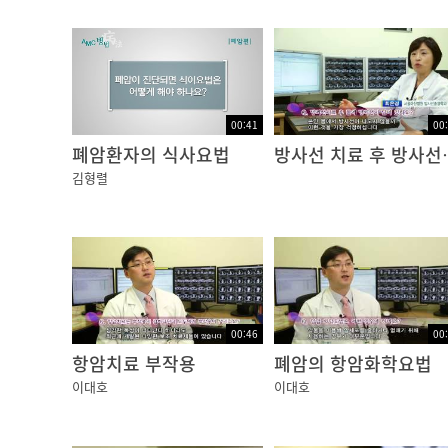
00:41
00
폐암환자의 식사요법
방사선 치
김형렬
00:46
00
항암치료 부작용
폐암의 항암화학요법
이대호
이대호