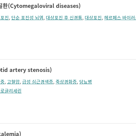
Cytomegaloviral diseases)
순포진
,
단순 포진성 뇌염
,
대상포진 후 신경통
,
대상포진
,
헤르페스 바이러
 artery stenosis)
졸중
,
고혈압
,
급성 심근경색증
,
죽상경화증
,
당뇨병
트로글리세린
lemia)