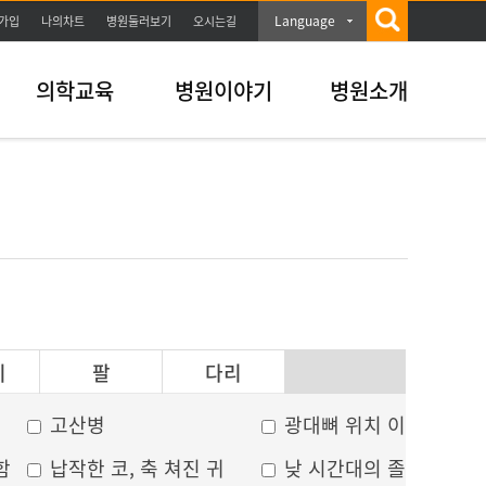
Language
가입
나의차트
병원둘러보기
오시는길
의학교육
병원이야기
병원소개
이
팔
다리
고산병
광대뼈 위치 이상
함
납작한 코, 축 쳐진 귀
낮 시간대의 졸음