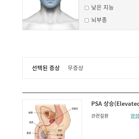
낮은 지능
뇌부종
달모양의 둥근 얼굴
만성 부비동염
무균성 뇌막염
선택된 증상
무증상
볼이 처짐
실행증
안면홍조
PSA 상승(Elevate
얼굴모양변화
관련질환
양성
얼굴이 밋밋함
의식 변화