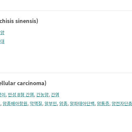
sis sinensis)
농양
비대
lular carcinoma)
전이
,
만성 B형 간염
,
간농양
,
간염
암
,
암종배아항원
,
악액질
,
알부민
,
암종
,
알파태아단백
,
암통증
,
양전자단