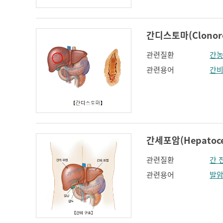
간디스토마(Clonorchi
관련질환
간
관련용어
간
간세포암(Hepatocel
관련질환
간 
관련용어
발