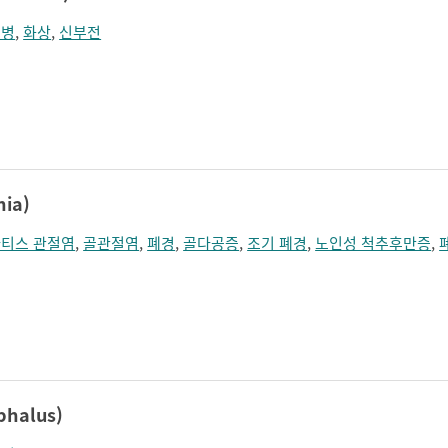
뇨병
,
화상
,
신부전
ia)
티스 관절염
,
골관절염
,
폐경
,
골다공증
,
조기 폐경
,
노인성 척추후만증
,
halus)