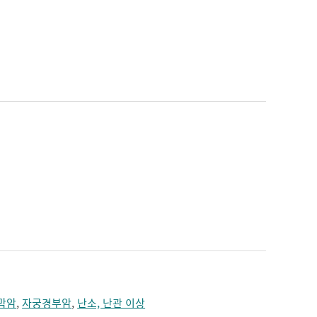
막암
,
자궁경부암
,
난소, 난관 이상