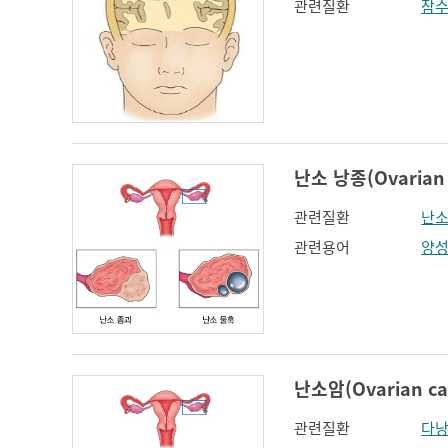
관련질환
잠
난소 낭종(Ovarian 
관련질환
난소
관련용어
양
난소암(Ovarian ca
관련질환
다낭