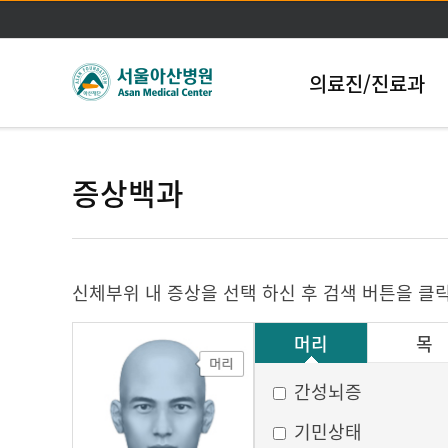
의료진/진료과
증상백과
신체부위 내 증상을 선택 하신 후 검색 버튼을 클
머리
목
그 외
간성뇌증
기민상태