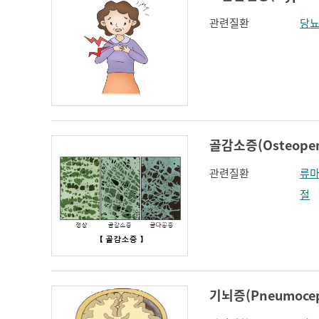
관련질환
당
골감소증(Osteopen
관련질환
류마
절
기뇌증(Pneumocep