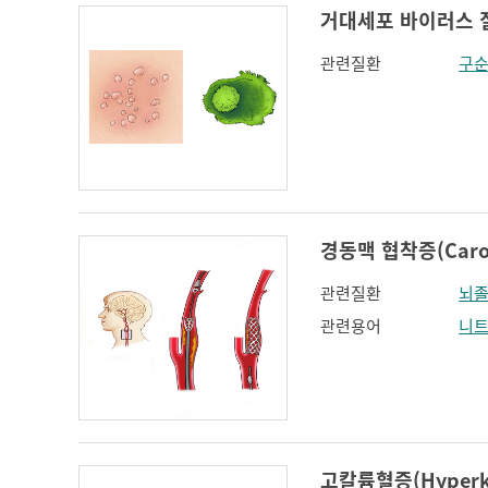
거대세포 바이러스 질환(
관련질환
구
경동맥 협착증(Carotid
관련질환
뇌
관련용어
니
고칼륨혈증(Hyperka