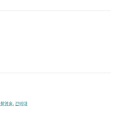
층촬영술
,
간비대