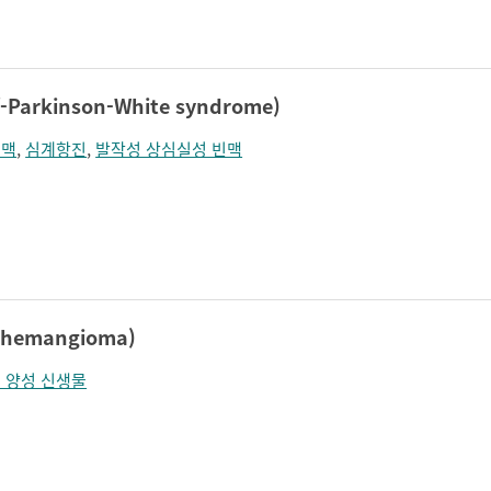
졸림
지남력 장애
콧등이 넓어짐
턱끝이 커보임
학습장애
혼돈
Parkinson-White syndrome)
정맥
,
심계항진
,
발작성 상심실성 빈맥
 hemangioma)
 양성 신생물