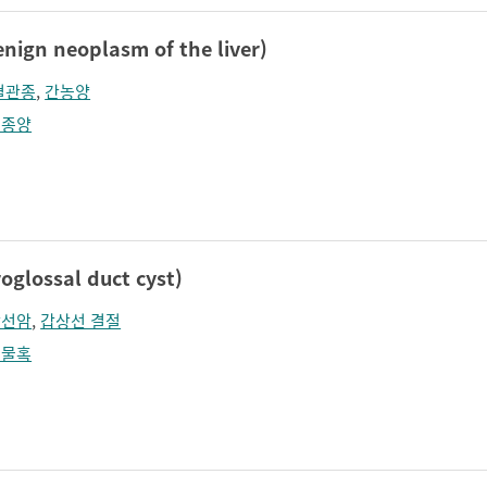
n neoplasm of the liver)
혈관종
,
간농양
성종양
lossal duct cyst)
상선암
,
갑상선 결절
성물혹