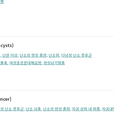
수병
cysts)
, 난관 이상
,
난소의 양성 종양
,
난소암
,
다낭성 난소 증후군
성물혹
,
여성호르몬대체요법
,
양성낭기형종
ncer)
성 난소 증후군
,
난소 낭종
,
난소의 양성 종양
,
자궁 상피 내 암종
,
자궁내