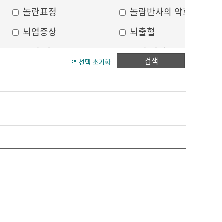
놀란표정
놀람반사의 약화
뇌염증상
뇌출혈
두피 건조
두피 열상
검색
선택 초기화
모발이 가늘어짐
모발이 거침
방향감각 상실
볼, 눈주위 움푹 꺼짐
수막자극증상
실인증
안면부 출혈
안면통
얼굴 중심선이 안맞음
얼굴 한쪽의 반점
얼굴에 털이 자람
얼굴의 나비모양 홍반
운동 실어증
원형, 타원형의 탈모
이마의 주름
이중턱