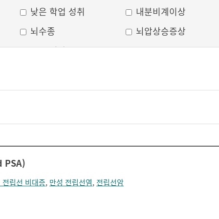
낮은 학업 성취
내분비계이상
뇌수종
뇌압상승증상
두부 외상
두통
머리모양 변형
모발 탈색
무의식
박동성 통증
비웃는 듯한 표정
삐뚤어진 눈, 코, 입
안면 변형
안면마비
어지러움
언어장애
d PSA)
얼굴부종
얼굴에 땀이 남
 전립선 비대증
,
만성 전립선염
,
전립선암
얼굴이 화끈거림
얼굴형태의 이상
의식 저하
이마가 넓어짐