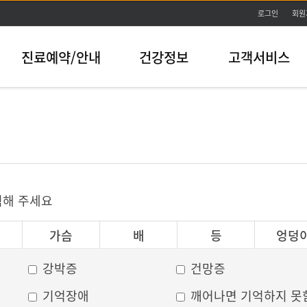
본문바로가기
로그인
회원
진료예약/안내
건강정보
고객서비스
릭해 주세요
가슴
배
등
엉덩
강박증
건망증
기억장애
깨어나면 기억하지 못