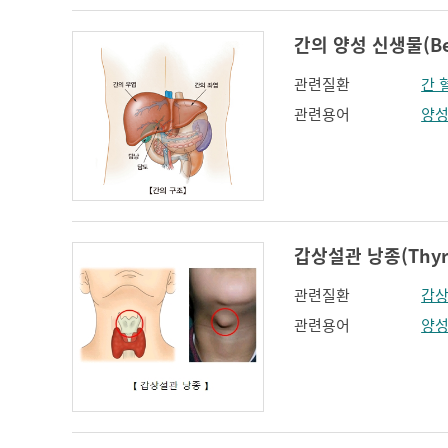
간의 양성 신생물(Benig
관련질환
간 
관련용어
양
갑상설관 낭종(Thyrog
관련질환
갑
관련용어
양