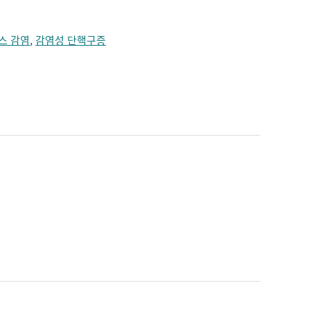
스 감염
,
감염성 단핵구증