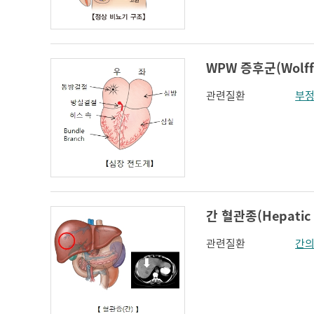
인지장애
코 옆과 입꼬리 주름
하악전돌
WPW 증후군(Wolff-
관련질환
부
간 혈관종(Hepatic
관련질환
간의