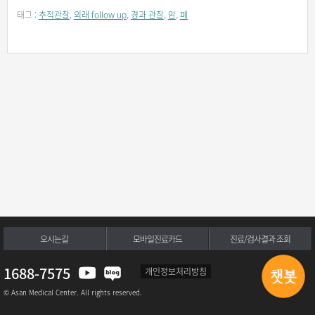
태그 :
추적관찰
,
외래 follow up
,
경과 관찰
,
암
,
폐
오시는길
모바일진료카드
진료/검사결과 조회
1688-7575
개인정보처리방침
© Asan Medical Center. All rights reserved.