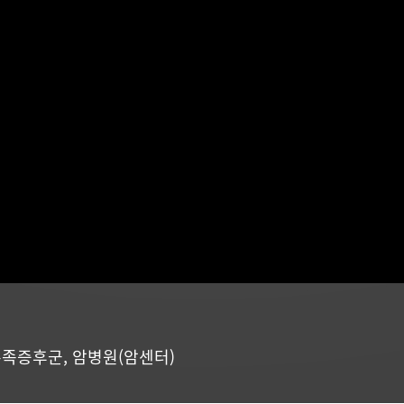
수족증후군
,
암병원(암센터)