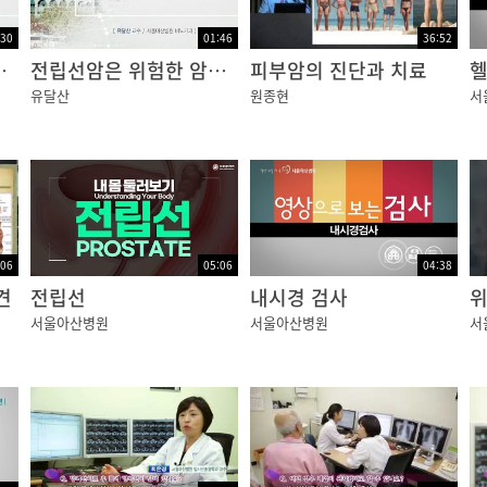
:30
01:46
36:52
?들려요. 좋은?보습제도?사고,?편안한?신발도?좀?사게요.
을 위한 검사는?
전립선암은 위험한 암인가요?
피부암의 진단과 치료
유달산
원종현
서
강하려나?보네~?
?얼굴보고?깜짝?놀라신적?없으세요? ‘내?얼굴이?왜?이렇
빅법을?알려드릴게요. 입이?아래?위로,?아~??이번엔?약간
마지막으로?오리입을?만드세요.?우~ ‘아,?에,?이,?오,?
치료받으면서?예뻐졌단?소리?좀?듣게,?에어로빅?시작해볼까요
:06
05:06
04:38
기만?해도?기분이?좋아지시죠??
견
전립선
내시경 검사
서울아산병원
서울아산병원
서