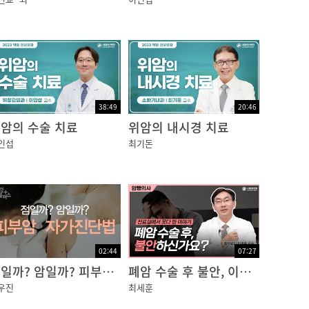
38:49
20:46
.
암의 수술 치료
위암의 내시경 치료
인섭
최기돈
감각한?느낌이?있으면서,?붓거나?붉어지고,?가
02:44
07:27
점일까? 암일까? 피부암 자가진단법 [건강플러스]
폐암 수술 후 불안, 이렇게 다스리자!
우진
최세훈