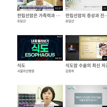
?
01:07
01
오승리?-?어머니,?우리?집에?가다?시장에?좀
전립선암은 가족력과 식습관에 영향이 있나요?
전립선암의 증상과 진단
?
유달산
유달산
이지적?-?아이구,?이번엔?정말?내?손발이?호
한사랑?-?지하철?창문이나,?쇼윈도우에?비친
니?근육이?경직돼?그런데요, 제가?근육?에어로
이~ 이번엔?잔뜩?오므려주세요.?오~???자,?
고?표정도?좋아지고,?동안이?된다는데요, 항암
04:03
42
은?얼굴?에어로빅은?크게?웃는?거랍니다.?보
식도
식도암 수술의 최신 지
서울아산병원
김용희