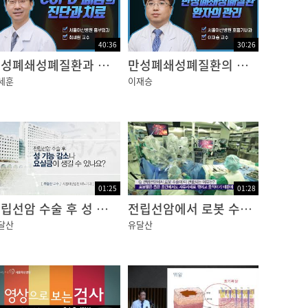
다.
40:36
30:26
만성폐쇄성폐질환과 폐암의 수술적 치료
만성폐쇄성폐질환의 진단과 치료
세훈
이재승
01:25
01:28
전립선암 수술 후 성 기능 감소나 요실금이 생길 수 있나요?
전립선암에서 로봇 수술이 더 선호되는 이유는?
달산
유달산