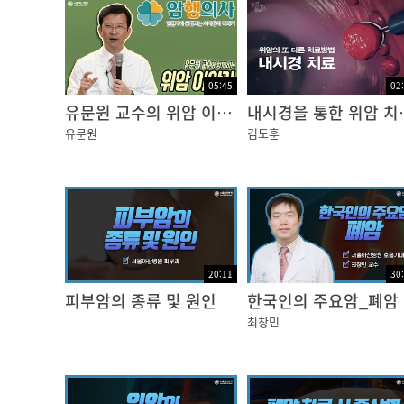
?
한사랑?그리고?보습?크림의?흡수를?돕기?위해
한사랑 치료받는?동안?뜨거운?물에?손발을?오
05:45
02
유문원 교수의 위암 이야기
내시경을 통한
데, 설거지나?청소를?할?땐?장갑을?껴서?손
유문원
김도훈
너무?꼭?맞는?신발도?피해야?합니다.
오승리?-?음식은?특별히?조심할거?없나요?
?
한사랑?-?특별히?신경쓸?건?없으신데요,?하루
?
20:11
30
이지적?-?어쨌거나?물은?많이?마시는게?좋네
피부암의 종류 및 원인
한국인의 주요암_폐암
?
최창민
한사랑-?참을만하면?괜찮지만,?반드시?의료진
한사랑?물집이나?궤양이?있을?때는?상처를?