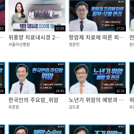
 잘?때는?면으로?된?장갑과?양말을?착용하는게?좋습니다
랫동안?담그는?것을?피해야?합니다.?미지근한?물은?괜찮
:53
02:09
27:33
 위암 치료 [건강플러스]
위종양 치료내시경 2만례 기념식 개최
항암제 치료에 따른 피부 및 모발 관리
을 보호하구요,피부가?마찰되거나?압박이?가지?않도록?합니
서울아산병원
정준민
원
?물을?8잔에서?10잔?정도?마셔주면, 피부건강에?도움이?
:26
28:45
32:10
요. 그나저나?항암제?부작용인지도?모르고?그냥?집에서?참
한국인의 주요암_위암
노년기 위암의 예방과 관리
위
유문원
김도훈
유
과?상의해야?할?경우들이?있어요.
치료해야?하니까?의료진을?만나야?하구요.