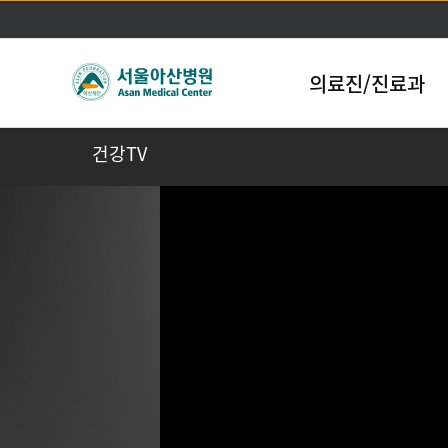
의료진/진료과
건강TV