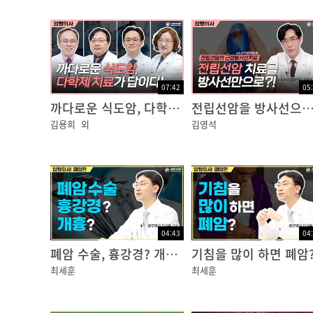
?
한사랑?-?증세가?심한?경우에는?항암제를?일
가?많으니까?너무?걱정하지?마시구요.
?
이지적?-?아?그렇군요. 그런데?수족증후군인
07:42
05
까다로운 식도암, 다학제 치료가 답이다!
전립선암을 방사선으로만 치료할 수 있
?
김용희
외
김영석
한사랑?-?항암치료중엔?수족증후군이?발생하면
경쓰셔야?돼요.
오승리?“어머니,?손이랑?발?좀?내?보세요. 
?
이지적 “아휴?냄새?좋다,?얘”
04:43
04
?
폐암 수술, 흉강경? 개흉?
기침을 많이 하면 폐암
한사랑?알코올이?없는?피부보호제를?손발에?
최세훈
최세훈
오승리?“어머니,?주무시기?전에?이?장갑 끼시