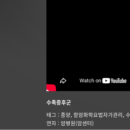
수족증후군
태그 :
종양
,
항암화학요법자가관리
,
연자 : 암병원(암센터)