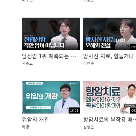
이지적?“그런건?아닌데,?항암치료?때문에 그
오승리?-?마침,?한사랑간호사님이?계시네.
한사랑?-?어서?오세요. 무슨?일?있으세요?
?
09
오승리?-?저희?어머님?손발이?이상해요. 이
남성암 1위 예측되는 전립선암, 50세 이상이라면 정기검진 필수!｜암행의사
방사선 치료, 힘들거
서준교
?
김연주
한사랑?-?어디?좀?보여주세요.?수족증후군이
?
이지적?-?수족증후군요?
?
한사랑?-?항암제에?따라서?이런?수족증후군이
16:08
06
려워지는?증상이죠. 심하면?물집이?생기고?피
위암의 개관
항암치료의 부작용 때문에 치료를
?
박영수
김형돈
오승리?-?어머?그럼?우리?어머님?어떡해요?