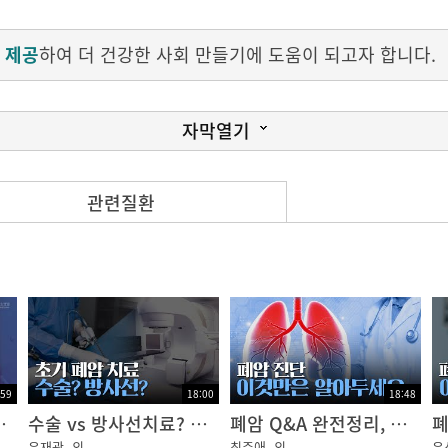
 제공
하여 더 건강한 사회 만들기에 도움이 되고자 합니다.
자막열기
관련질환
물러라”
왜?이래요??부은것?같은데요“
도?좀?이상하더니, 이렇게?붓고?붉으스름해진다~ 아까부턴
:59
18:00
18:48
상한거?만지셨어요?“
적 방사성의약품 치료
수술 vs 방사선치료? 초기 폐암 환자의 상황별 치료법 정리!｜암행의사
폐암 Q&A 완전정리, 진단 전 꼭 알아야 할 모든 것!｜암행의사
윤재광
외
최주애
외
윤