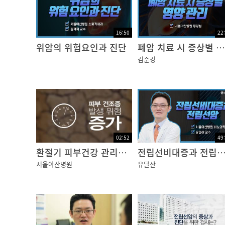
한사랑?손발의?통증이?심하거나,?붉어지고?
16:50
22
?
위암의 위험요인과 진단
폐암 치료 시 증상별 영양관리
오승리?“어머님,?열도?좀?있으신?것?같애요”
김준경
?
한사랑 그러면서?체온이?38도?이상으로?올라
오승리?-?어머니,?저도?잘?살필테니까,?쫌?
?
이지적?-?알았어.??내가?애들이니~?얘가?이
02:52
49
?
환절기 피부건강 관리법 [건강플러스]
전립선비대증과 전립선암의 진단과
한사랑?-?두?분은?고부간이?아니라?모녀같으
서울아산병원
유달산
?
이지적?-?고부가?친하면?안되나~
?
한사랑?-?보기?좋다구요.