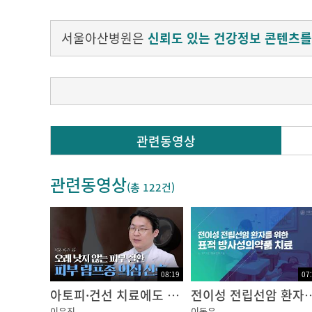
서울아산병원은
신뢰도 있는 건강정보 콘텐츠를
오승리?“어머니?과일?드세요”
관련동영상
?
이지적?“어..과일은?좀?있다?먹고, 손?좀?주
관련동영상
?
(총
122건
)
오승리?“왜요???아프세요? 어~어머니?손이?
?
이지적?“한?이틀전부터?손발이?저리고, 감각
?
08:19
07
오승리?“뭘?잘못?드신것도?없고... 혹시?이
아토피·건선 치료에도 낫지 않는다면? 피부 림프종의 신호일 수 있습니다!
전이성 전립선암 환자를 위한 표
?
이우진
이동윤