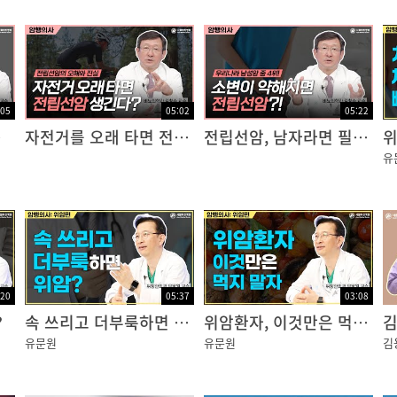
시?중단하거나?용량을?줄일?수?있어요. 항암제?양만?조
가?뭔가?생기면?집에서?어떻해야?돼요?
:05
05:02
05:22
다?!
자전거를 오래 타면 전립선암이 생기나요?!
전립선암, 남자라면 필수 시청!
유
?무조건?손,?발을?호강시켜야돼요. 특히?치료전에?수족
제가?보습크림?발라드릴게요”
:20
05:37
03:08
?
속 쓰리고 더부룩하면 위암?
위암환자, 이것만은 먹지 말자
듬뿍 발라서?건조해지는?걸?막구요.
유문원
유문원
김
구요,?여기?양말도?신으세요“