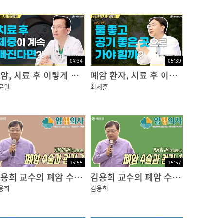
절해도?피부는?몇?주내?정상으로?돌아오는?경우
04:34
05:39
위암, 치료 후 이렇게 관리하자
폐암 환자, 치료 후 이렇게 살아가자
문원
최세훈
증후군이?생길?수?있다고?들으신?분은?더?신
15:55
15:57
김용희 교수의 폐암 수술과 관리 2편
김용희 교수의 폐암 수술과 관리 1편
용희
김용희