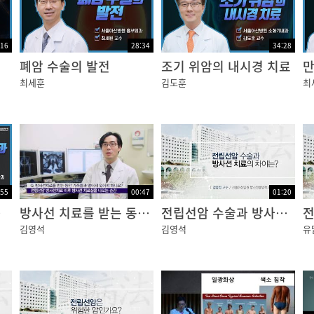
벗겨지면?감염이?될?수?있으므로?의료진과?상의가?필요합니
:16
28:34
34:28
폐암 수술의 발전
조기 위암의 내시경 치료
최세훈
김도훈
최
가면 반드시?병원에?오셔야?돼요.
이상하다?싶으면?바로?저한테?말씀하세요. 아셨죠?
렇게?걱정이?많다니까요.
:55
00:47
01:20
 치료
방사선 치료를 받는 동안 가족들과 떨어져 있어야 하나요?
전립선암 수술과 방사선 치료의 차이는?
세요?
김영석
김영석
유