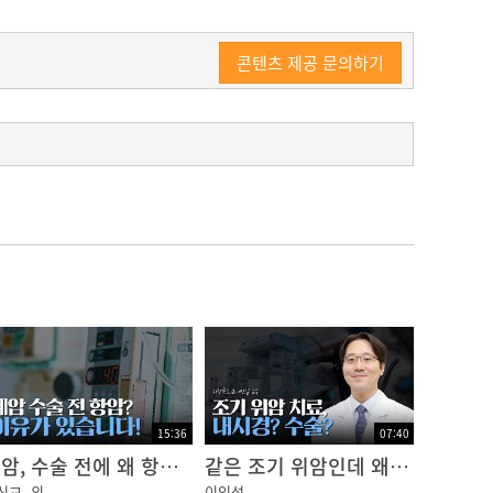
콘텐츠 제공 문의하기
?좀?가려운것도?같고“
15:36
07:40
폐암, 수술 전에 왜 항암치료를 할까?｜암행의사
같은 조기 위암인데 왜 치료가 다를까? 내시경 vs 수술
신교
외
이인섭