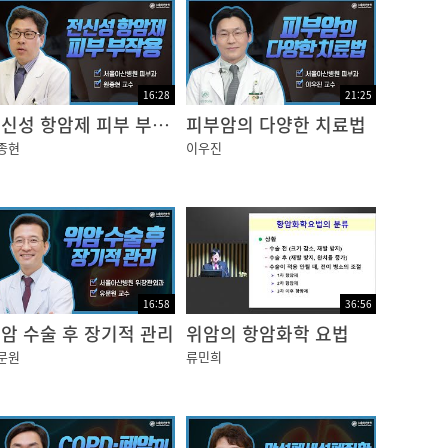
.
구요. 손으로?하는?일은?가급적?피해야?하는
16:28
21:25
전신성 항암제 피부 부작용
피부암의 다양한 치료법
다.?발톱을?자를때는?반듯하게?자르시구요.?
종현
이우진
되죠.
16:58
36:56
고?견디는?사람들도 있겠네요.
암 수술 후 장기적 관리
위암의 항암화학 요법
문원
류민희