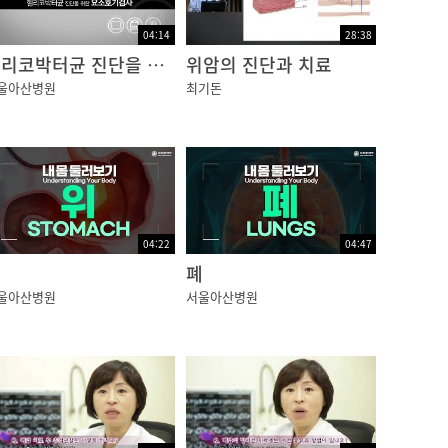
04:14
28:38
헬리코박터균 진단을 위한 요소호기검사
위암의 진단과 치료
울아산병원
최기돈
게?무서워’하면서요. 하도?무표정하게?지내다보
?아래루요,?에~???이번엔?좌우로?있는?힘껏?
우’하고?얼굴근육에어로빅을?하시면,주름도?없어지
. 아~?에~?이~?오~?우~ 하지만,?가장?좋
04:22
04:47
위
폐
울아산병원
서울아산병원