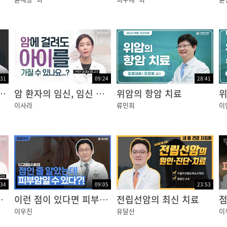
런건?아닐까?“
:31
09:24
28:41
렇게?붓고,?붉어지셨는데요.??어제밤부턴?가렵기도?하시데요
나 견디지 못 할까봐 걱정되시나요?｜암행의사
암 환자의 임신, 임신 후에 재발된 암... 어떻게 해야할까요?
위암의 항암 치료
위
이사라
류민희
이
시네요.
?생길?수도?있거든요. 이지적님처럼?손발이?저리거나?무
:34
09:05
23:53
부가?벗겨져서?통증이?심해지기도?해요.
 망설이고 계신가요?
이런 점이 있다면 피부암을 의심해라?!
전립선암의 최신 치료
이우진
유달산
이