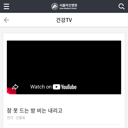
건강TV
잠 못 드는 밤 비는 내리고
연자 :
신용욱