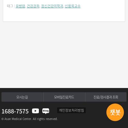
태그 :
유방암
,
건강강좌
,
정신건강의학과
,
신용욱교수
오시는길
모바일진료카드
진료/검사결과 조회
1688-7575
개인정보처리방침
© Asan Medical Center. All rights reserved.