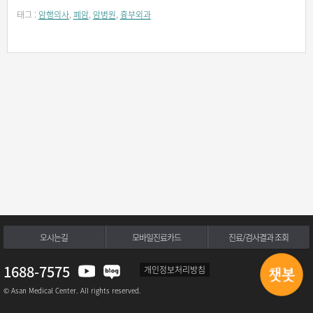
태그 :
암행의사
,
폐암
,
암병원
,
흉부외과
오시는길
모바일진료카드
진료/검사결과 조회
1688-7575
개인정보처리방침
© Asan Medical Center. All rights reserved.