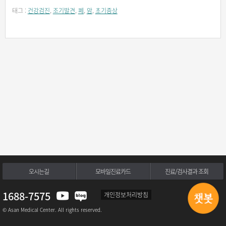
태그 :
건강검진
,
조기발견
,
폐
,
암
,
초기증상
오시는길
모바일진료카드
진료/검사결과 조회
1688-7575
개인정보처리방침
© Asan Medical Center. All rights reserved.