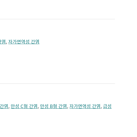
짓누르는 느낌
치매
턱의 통증
편두통
혼수
간염
,
자가면역성 간염
 간염
,
만성 C형 간염
,
만성 B형 간염
,
자가면역성 간염
,
급성