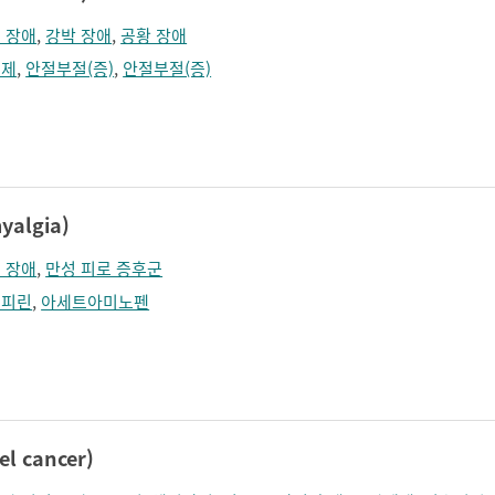
 장애
,
강박 장애
,
공황 장애
정제
,
안절부절(증)
,
안절부절(증)
algia)
 장애
,
만성 피로 증후군
스피린
,
아세트아미노펜
l cancer)