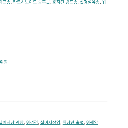
림프종
,
카르시노이드 증후군
,
호지킨 림프종
,
신경섬유종
,
위
위염
십이지장 궤양
,
위경련
,
십이지장염
,
위장관 출혈
,
위궤양