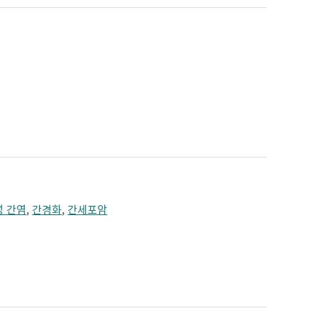
성 간염
,
간경화
,
간세포암