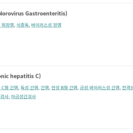
virus Gastroenteritis)
 위장염
,
식중독
,
바이러스성 장염
c hepatitis C)
 C형 간염
,
독성 간염
,
간염
,
만성 B형 간염
,
급성 바이러스성 간염
,
전격
량검사
,
아급성간괴사