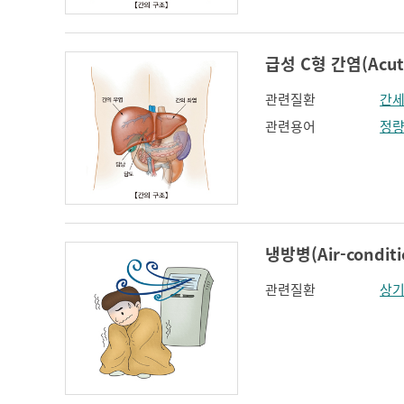
급성 C형 간염(Acute 
관련질환
간
관련용어
정
냉방병(Air-conditio
관련질환
상기