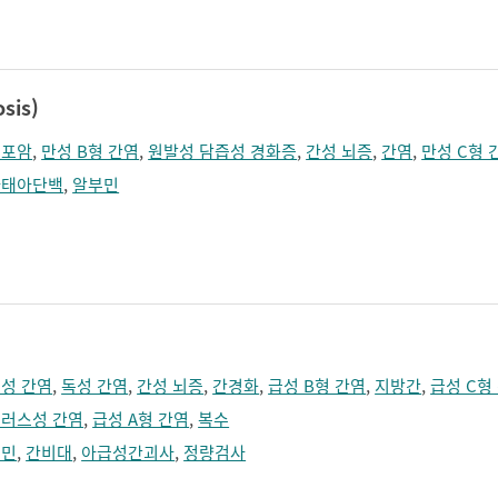
졸림
지남력 장애
콧등이 넓어짐
턱끝이 커보임
학습장애
혼돈
sis)
세포암
,
만성 B형 간염
,
원발성 담즙성 경화증
,
간성 뇌증
,
간염
,
만성 C형 
파태아단백
,
알부민
성 간염
,
독성 간염
,
간성 뇌증
,
간경화
,
급성 B형 간염
,
지방간
,
급성 C형
러스성 간염
,
급성 A형 간염
,
복수
부민
,
간비대
,
아급성간괴사
,
정량검사