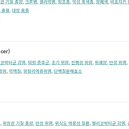
관 기질 종양
,
크론병
,
셀리악병
,
림프종
,
악성 흑색종
,
장폐색
,
비호지킨 
 출혈
,
대장 용종
암
cer)
코박터균 감염
,
덤핑 증후군
,
조기 위암
,
진행성 위암
,
위궤양
,
만성 위염
,
발암
,
악액질
,
알칼리역류위염
,
단백질분해효소
암
,
위장관 기질 종양
,
만성 위염
,
위식도 역류성 질환
,
헬리코박터균 감염
,