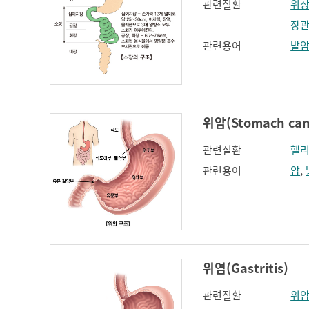
관련질환
위장
장관
관련용어
발
위암(Stomach can
관련질환
헬리
관련용어
암
,
위염(Gastritis)
관련질환
위