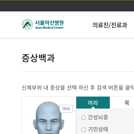
의료진/진료과
증상백과
신체부위 내 증상을 선택 하신 후 검색 버튼을 클
머리
목
그 외
간성뇌증
기민상태