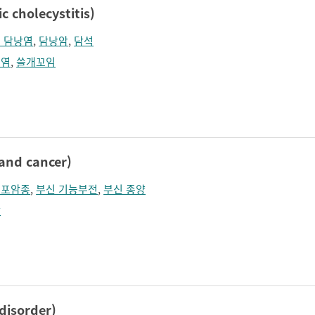
cholecystitis)
 담낭염
,
담낭암
,
담석
개염
,
쓸개꼬임
nd cancer)
세포암종
,
부신 기능부전
,
부신 종양
암
isorder)