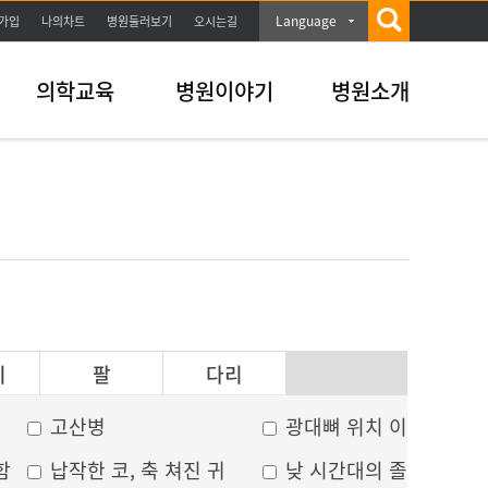
Language
가입
나의차트
병원둘러보기
오시는길
의학교육
병원이야기
병원소개
이
팔
다리
고산병
광대뼈 위치 이상
함
납작한 코, 축 쳐진 귀
낮 시간대의 졸음