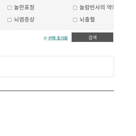
놀란표정
놀람반사의 약화
뇌염증상
뇌출혈
두피 건조
두피 열상
검색
선택 초기화
모발이 가늘어짐
모발이 거침
방향감각 상실
볼, 눈주위 움푹 꺼짐
수막자극증상
실인증
안면부 출혈
안면통
얼굴 중심선이 안맞음
얼굴 한쪽의 반점
얼굴에 털이 자람
얼굴의 나비모양 홍반
운동 실어증
원형, 타원형의 탈모
이마의 주름
이중턱