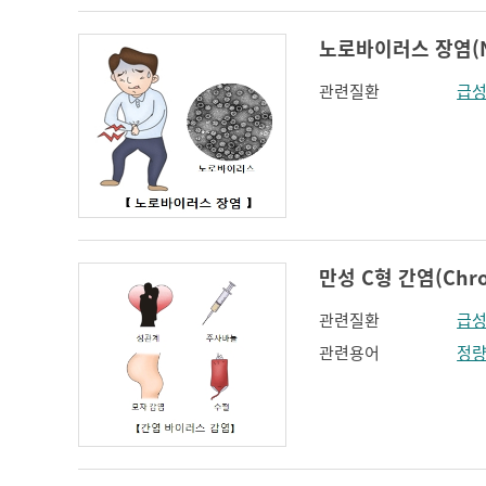
노로바이러스 장염(Noro
관련질환
급성
만성 C형 간염(Chroni
관련질환
급성
관련용어
정