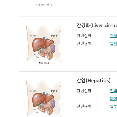
인지장애
코 옆과 입꼬리 주름
하악전돌
간경화(Liver cirrho
관련질환
간
관련용어
알
간염(Hepatitis)
관련질환
전격
바이
관련용어
알