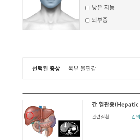
낮은 지능
뇌부종
달모양의 둥근 얼굴
만성 부비동염
무균성 뇌막염
선택된 증상
복부 불편감
볼이 처짐
실행증
안면홍조
간 혈관종(Hepatic
얼굴모양변화
관련질환
간의
얼굴이 밋밋함
의식 변화