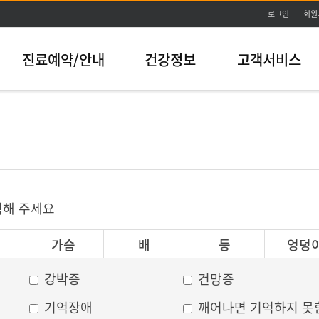
본문바로가기
로그인
회원
진료예약/안내
건강정보
고객서비스
릭해 주세요
가슴
배
등
엉덩
강박증
건망증
기억장애
깨어나면 기억하지 못