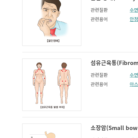
관련질환
수면
관련용어
안
섬유근육통(Fibromy
관련질환
수면
관련용어
아
소장암(Small bowe