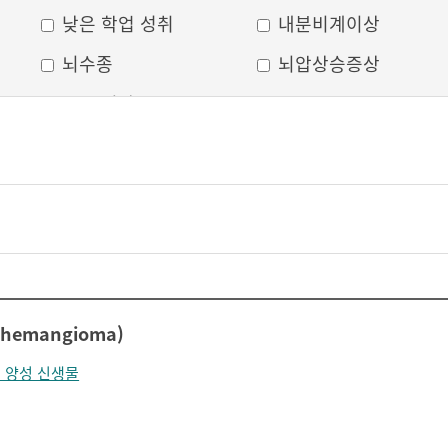
낮은 학업 성취
내분비계이상
뇌수종
뇌압상승증상
두부 외상
두통
머리모양 변형
모발 탈색
무의식
박동성 통증
비웃는 듯한 표정
삐뚤어진 눈, 코, 입
안면 변형
안면마비
어지러움
언어장애
 hemangioma)
얼굴부종
얼굴에 땀이 남
 양성 신생물
얼굴이 화끈거림
얼굴형태의 이상
의식 저하
이마가 넓어짐