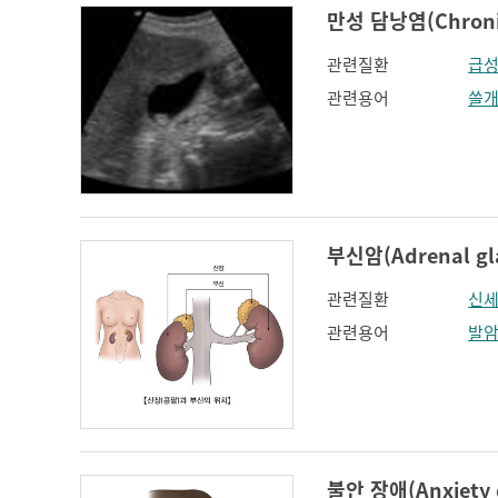
만성 담낭염(Chronic 
관련질환
급성
관련용어
쓸
부신암(Adrenal gla
관련질환
신
관련용어
발
불안 장애(Anxiety d