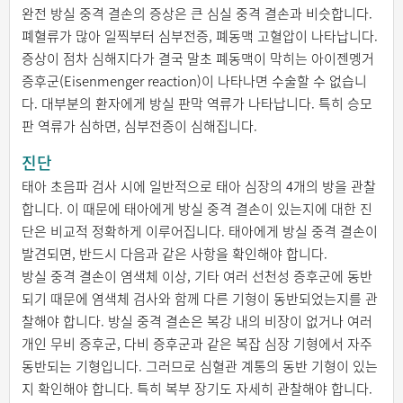
완전 방실 중격 결손의 증상은 큰 심실 중격 결손과 비슷합니다.
폐혈류가 많아 일찍부터 심부전증, 폐동맥 고혈압이 나타납니다.
증상이 점차 심해지다가 결국 말초 폐동맥이 막히는 아이젠멩거
증후군(Eisenmenger reaction)이 나타나면 수술할 수 없습니
다. 대부분의 환자에게 방실 판막 역류가 나타납니다. 특히 승모
판 역류가 심하면, 심부전증이 심해집니다.
진단
태아 초음파 검사 시에 일반적으로 태아 심장의 4개의 방을 관찰
합니다. 이 때문에 태아에게 방실 중격 결손이 있는지에 대한 진
단은 비교적 정확하게 이루어집니다. 태아에게 방실 중격 결손이
발견되면, 반드시 다음과 같은 사항을 확인해야 합니다.
방실 중격 결손이 염색체 이상, 기타 여러 선천성 증후군에 동반
되기 때문에 염색체 검사와 함께 다른 기형이 동반되었는지를 관
찰해야 합니다. 방실 중격 결손은 복강 내의 비장이 없거나 여러
개인 무비 증후군, 다비 증후군과 같은 복잡 심장 기형에서 자주
동반되는 기형입니다. 그러므로 심혈관 계통의 동반 기형이 있는
지 확인해야 합니다. 특히 복부 장기도 자세히 관찰해야 합니다.