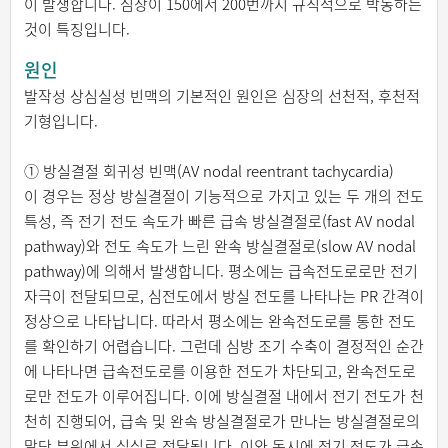
이 발생합니다. 심장이 150에서 200번까지 규칙적으로 박동하는
것이 특징입니다.
원인
발작성 상심실성 빈맥의 기본적인 원인은 심장의 선천적, 후천적
기형입니다.
① 방실결절 회귀성 빈맥(AV nodal reentrant tachycardia)
이 경우는 정상 방실결절이 기능적으로 가지고 있는 두 개의 전도
특성, 즉 전기 전도 속도가 빠른 급속 방실결절로(fast AV nodal
pathway)와 전도 속도가 느린 완속 방실결절로(slow AV nodal
pathway)에 의해서 발생합니다. 평소에는 급속전도로로만 전기
자극이 전달되므로, 심전도에서 방실 전도를 나타나는 PR 간격이
정상으로 나타납니다. 따라서 평소에는 완속전도로를 통한 전도
를 확인하기 어렵습니다. 그런데 심방 조기 수축이 결정적인 순간
에 나타나면 급속전도로를 이용한 전도가 차단되고, 완속전도로
로만 전도가 이루어집니다. 이에 방실결절 내에서 전기 전도가 천
천히 진행되어, 급속 및 완속 방실결절로가 만나는 방실결절로의
말단 부위에서 심실로 전달됩니다. 이와 동시에 전기 전도가 급속