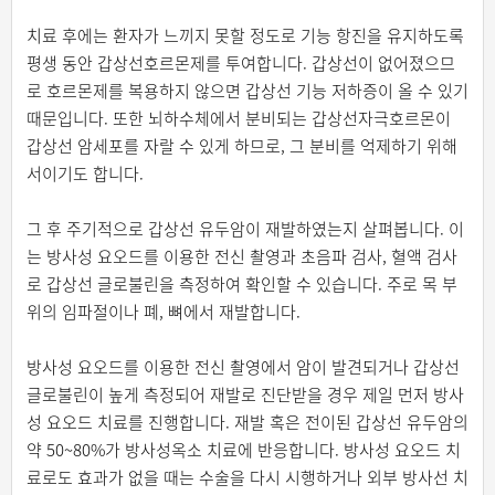
치료 후에는 환자가 느끼지 못할 정도로 기능 항진을 유지하도록
평생 동안 갑상선호르몬제를 투여합니다. 갑상선이 없어졌으므
로 호르몬제를 복용하지 않으면 갑상선 기능 저하증이 올 수 있기
때문입니다. 또한 뇌하수체에서 분비되는 갑상선자극호르몬이
갑상선 암세포를 자랄 수 있게 하므로, 그 분비를 억제하기 위해
서이기도 합니다.
그 후 주기적으로 갑상선 유두암이 재발하였는지 살펴봅니다. 이
는 방사성
요오드
를 이용한 전신 촬영과 초음파 검사, 혈액 검사
로 갑상선 글로불린을 측정하여 확인할 수 있습니다. 주로 목 부
위의 임파절이나 폐, 뼈에서 재발합니다.
방사성
요오드
를 이용한 전신 촬영에서 암이 발견되거나 갑상선
글로불린이 높게 측정되어 재발로 진단받을 경우 제일 먼저 방사
성
요오드
치료를 진행합니다. 재발 혹은 전이된 갑상선 유두암의
약 50~80%가 방사성옥소 치료에 반응합니다. 방사성
요오드
치
료로도 효과가 없을 때는 수술을 다시 시행하거나 외부 방사선 치