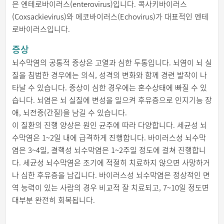
은 엔테로바이러스(enterovirus)입니다. 콕사키바이러스
(Coxsackievirus)와 에코바이러스(Echovirus)가 대표적인 엔테
로바이러스입니다.
증상
뇌수막염의 공통적 증상은 고열과 심한 두통입니다. 뇌염이 뇌 실
질을 침범한 경우에는 의식, 성격의 변화와 함께 경련 발작이 나
타날 수 있습니다. 증상이 심한 경우에는 혼수상태에 빠질 수 있
습니다. 뇌염은 뇌 실질에 변성을 일으켜 후유증으로 인지기능 장
애, 뇌전증(간질)을 남길 수 있습니다.
이 질환의 진행 양상은 원인 균주에 따라 다양합니다. 세균성 뇌
수막염은 1~2일 내에 급격하게 진행합니다. 바이러스성 뇌수막
염은 3~4일, 결핵성 뇌수막염은 1~2주일 정도에 걸쳐 진행합니
다. 세균성 뇌수막염은 조기에 적절히 치료하지 않으면 사망하거
나 심한 후유증을 남깁니다. 바이러스성 뇌수막염은 정상적인 면
역 능력이 있는 사람의 경우 비교적 잘 치료되고, 7~10일 정도면
대부분 완전히 회복됩니다.