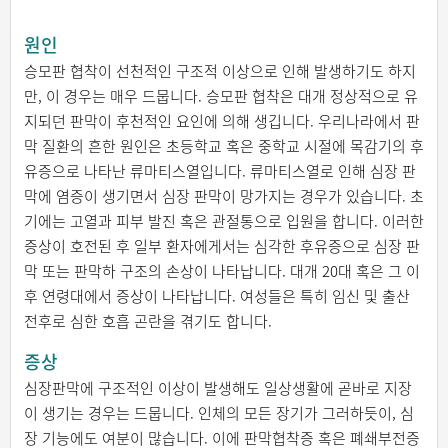
원인
승모판 협착이 선천적인 구조적 이상으로 인해 발생하기도 하지
만, 이 경우는 매우 드뭅니다. 승모판 협착은 대개 정상적으로 유
지되던 판막이 후천적인 요인에 의해 생깁니다. 우리나라에서 판
막 질환의 흔한 원인은 초등학교 혹은 중학교 시절에 목감기의 후
유증으로 나타난 류마티스열입니다. 류마티스열로 인해 심장 판
막에 염증이 생기면서 심장 판막이 망가지는 경우가 있습니다. 초
기에는 고열과 피부 발진 혹은 관절통으로 입원을 합니다. 이러한
증상이 호전된 후 일부 환자에게서는 심각한 후유증으로 심장 판
막 또는 판막하 구조의 손상이 나타납니다. 대개 20대 혹은 그 이
후 연령대에서 증상이 나타납니다. 여성들은 특히 임신 및 출산
전후로 심한 호흡 곤란을 겪기도 합니다.
증상
심장판막에 구조적인 이상이 발생해도 일상생활에 곧바로 지장
이 생기는 경우는 드뭅니다. 인체의 모든 장기가 그러하듯이, 심
장 기능에도 여분이 많습니다. 이에 판막협착증 혹은 폐쇄부전증