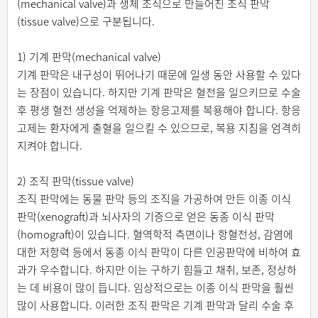
(mechanical valve)과 생체 조직으로 만들어진 조직 판막
(tissue valve)으로 구분됩니다.
1) 기계 판막(mechanical valve)
기계 판막은 내구성이 뛰어나기 때문에 일생 동안 사용할 수 있다
는 장점이 있습니다. 하지만 기계 판막은 혈전을 일으키므로 수술
후 평생 혈전 생성을 억제하는 항응고제를 복용해야 합니다. 항응
고제는 환자에게 출혈을 일으킬 수 있으므로, 복용 지침을 엄격히
지켜야 합니다.
2) 조직 판막(tissue valve)
조직 판막에는 동물 판막 등의 조직을 가공하여 만든 이종 이식
판막(xenograft)과 뇌사자의 기증으로 얻은 동종 이식 판막
(homograft)이 있습니다. 혈역학적 측면이나 항혈전성, 감염에
대한 저항력 등에서 동종 이식 판막이 다른 인공판막에 비하여 효
과가 우수합니다. 하지만 이는 구하기 힘들고 채취, 보존, 정상하
는 데 비용이 많이 듭니다. 임상적으로는 이종 이식 판막을 훨씬
많이 사용합니다. 이러한 조직 판막은 기계 판막과 달리 수술 후