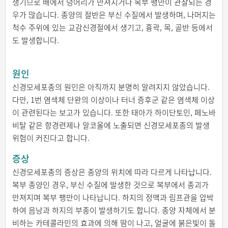
생기므로 배에서 덩어리가 만져지거나 복부 팽만이 관찰되는 경
우가 많습니다. 종양의 절반은 부신 수질에서 발생하며, 나머지는
척수 주위에 있는 교감신경절에서 생기고, 흉곽, 목, 골반 등에서
도 발생합니다.
원인
신경모세포종의 원인은 아직까지 분명히 알려지지 않았습니다.
다만, 1번 염색체 단완의 이상이나 터너 증후군 같은 염색체 이상
이 관련된다는 보고가 있습니다. 또한 태아가 하이단토인, 페노바
비탈 같은 항경련제나 알코올에 노출되면 신경모세포종의 발생
위험이 커진다고 합니다.
증상
신경모세포종의 증상은 종양의 위치에 따라 다르게 나타납니다.
복부 종양인 경우, 부신 수질에 발생한 것으로 복부에서 종괴가
만져지며 복부 팽만이 나타납니다. 하지의 정맥과 림프관을 압박
하여 음낭과 하지의 부종이 발생하기도 합니다. 종양 자체에서 분
비하는 카테콜라민의 효과에 의해 땀이 나고, 얼굴에 붉은빛이 돌