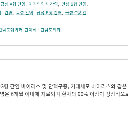
,
급성 A형 간염
,
자가면역성 간염
,
만성 B형 간염
,
염
,
간염
,
독성 간염
,
급성 B형 간염
,
급성 C형 간
간담도췌외과
,
간이식ㆍ간담도외과
E형, G형 간염 바이러스 및 단핵구증, 거대세포 바이러스와 같
염은 6개월 이내에 치료되며 환자의 90% 이상이 정상적으