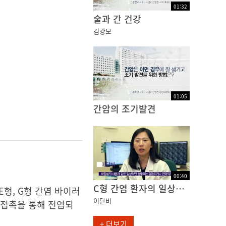
01
:
32
술과 간 건강
김강모
01
:
05
간암의 조기발견
00
:
40
C형 간염 환자의 일상생활
E형, G형 간염 바이러
이단비
적 접촉을 통해 전염되
+ 더보기