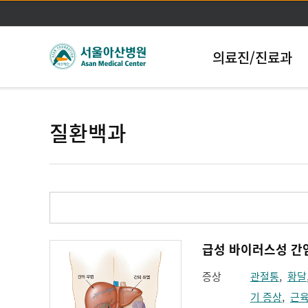
의료진/진료과
질환백과
급성 바이러스성 간염(Ac
증상
관절통
,
황달
기 증상
,
근