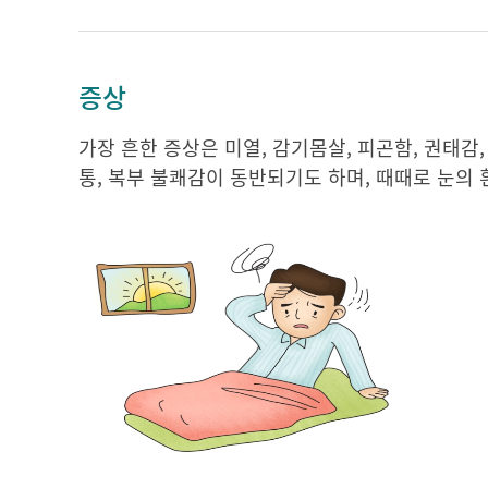
증상
가장 흔한 증상은 미열, 감기몸살, 피곤함, 권태감
통, 복부 불쾌감이 동반되기도 하며, 때때로 눈의