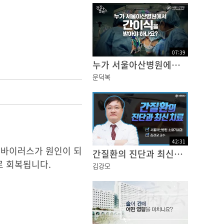
07
:
39
누가 서울아산병원에서 간이식을 받아야 하나요? | 건강플러스
문덕복
42
:
31
은 바이러스가 원인이 되
간질환의 진단과 최신치료
로 회복됩니다.
김강모