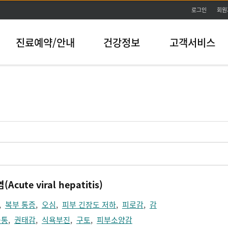
본문바로가기
로그인
회원
진료예약/안내
건강정보
고객서비스
ute viral hepatitis)
,
복부 통증
,
오심
,
피부 긴장도 저하
,
피로감
,
감
육통
,
권태감
,
식욕부진
,
구토
,
피부소양감