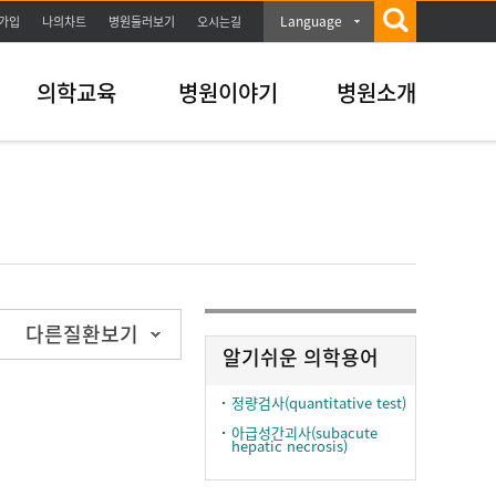
Language
가입
나의차트
병원둘러보기
오시는길
의학교육
병원이야기
병원소개
다른질환보기
알기쉬운 의학용어
정량검사(quantitative test)
아급성간괴사(subacute
hepatic necrosis)