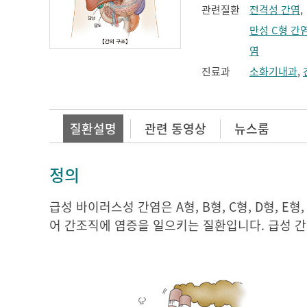
관련질환
전격성 간염
만성 C형 간
염
진료과
소화기내과
,
질환설명
관련 동영상
뉴스룸
정의
급성 바이러스성 간염은 A형, B형, C형, D형, 
어 간조직에 염증을 일으키는 질환입니다. 급성 간