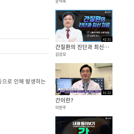
문덕복
42
:
31
간질환의 진단과 최신치료
김강모
 등으로 인해 발생하는
01
:
32
간이란?
이한주