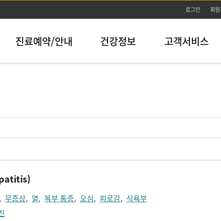
본문바로가기
로그인
회원
진료예약/안내
건강정보
고객서비스
atitis)
,
무증상
,
열
,
복부 통증
,
오심
,
피로감
,
식욕부
진