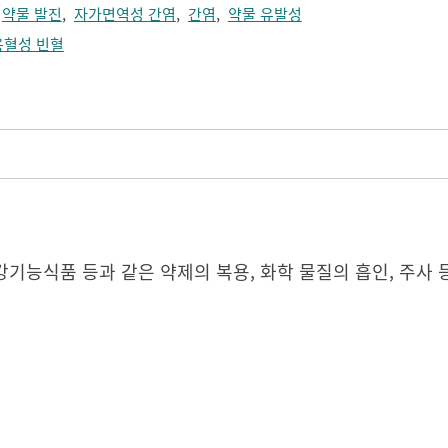
,
약물 발진
,
자가면역성 간염
,
간염
,
약물 유발성
용혈성 빈혈
강기능식품 등과 같은 약제의 복용, 화학 물질의 흡인, 주사