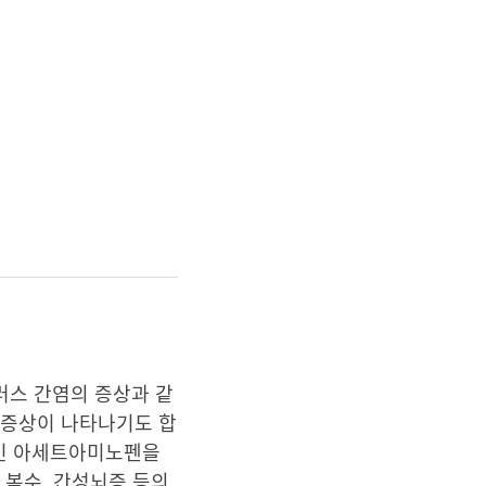
러스 간염의 증상과 같
인 증상이 나타나기도 합
제인 아세트아미노펜을
, 복수, 간성뇌증 등의