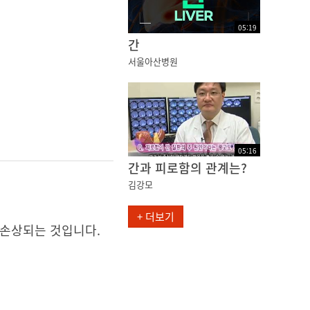
05
:
19
간
서울아산병원
05
:
16
간과 피로함의 관계는?
김강모
+ 더보기
 손상되는 것입니다.