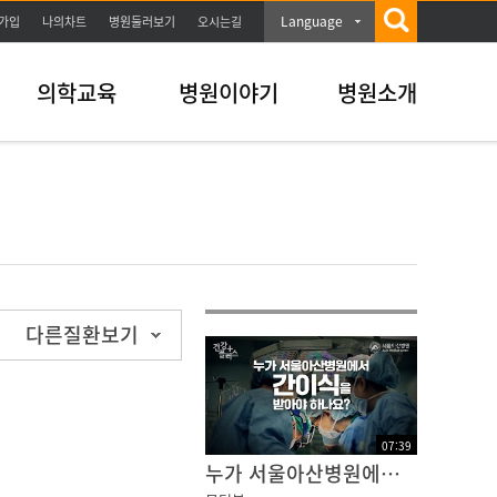
Language
가입
나의차트
병원둘러보기
오시는길
의학교육
병원이야기
병원소개
다른질환보기
07
:
39
누가 서울아산병원에서 간이식을 받아야 하나요? | 건강플러스