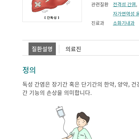
관련질환
전격성 간염
자가면역성 
진료과
소화기내과
질환설명
의료진
정의
독성 간염은 장기간 혹은 단기간의 한약, 양약, 건
간 기능의 손상을 의미합니다.