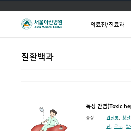
의료진/진료과
질환백과
독성 간염(Toxic hep
증상
관절통
,
황달
진
,
구토
,
발