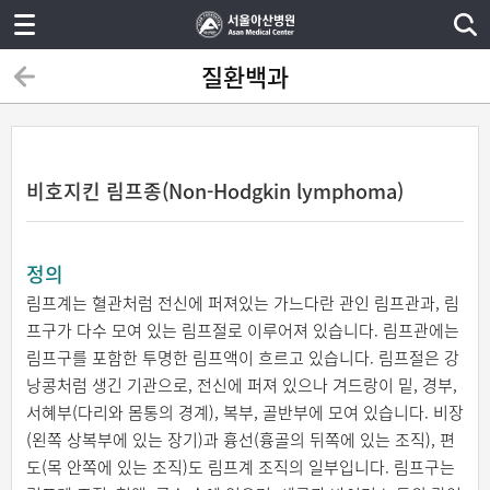
질환백과
비호지킨 림프종(Non-Hodgkin lymphoma)
정의
림프계는 혈관처럼 전신에 퍼져있는 가느다란 관인 림프관과, 림
프구가 다수 모여 있는 림프절로 이루어져 있습니다. 림프관에는
림프구를 포함한 투명한 림프액이 흐르고 있습니다. 림프절은 강
낭콩처럼 생긴 기관으로, 전신에 퍼져 있으나 겨드랑이 밑, 경부,
서혜부(다리와 몸통의 경계), 복부, 골반부에 모여 있습니다. 비장
(왼쪽 상복부에 있는 장기)과 흉선(흉골의 뒤쪽에 있는 조직), 편
도(목 안쪽에 있는 조직)도 림프계 조직의 일부입니다. 림프구는