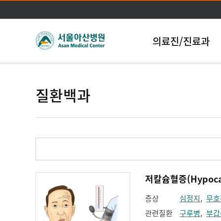
의료진/진료과
질환백과
저칼슘혈증(Hypocal
증상
심정지
,
무호
관련질환
구루병
,
부갑