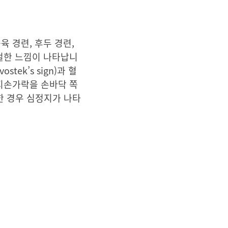
육 경련, 후두 경련,
얼얼한 느낌이 나타납니
ek’s sign)과 혈
엄지손가락을 손바닥 쪽
심한 경우 심정지가 나타