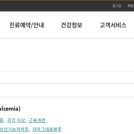
본문바로가기
로그인
회원
진료예약/안내
건강정보
고객서비스
cemia)
흡
,
감각 이상
,
근육경련
상선기능저하증
,
저마그네슘혈증