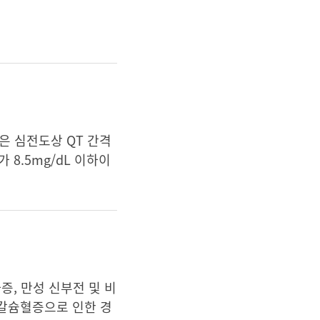
소견은 심전도상 QT 간격
 8.5mg/dL 이하이
증, 만성 신부전 및 비
저칼슘혈증으로 인한 경