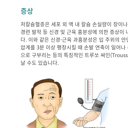
증상
저칼슘혈증은 세포 외 액 내 칼슘 손실량이 장이나 
경련 발작 등 신경 및 근육 흥분성에 의한 증상이 
다. 이와 같은 신경-근육 과흥분성은 입 주위의 안면 
압계를 3분 이상 팽창시킬 때 손발 연축이 일어나
으로 구부리는 등의 특징적인 트루쏘 싸인(Trousse
날 수도 있습니다.