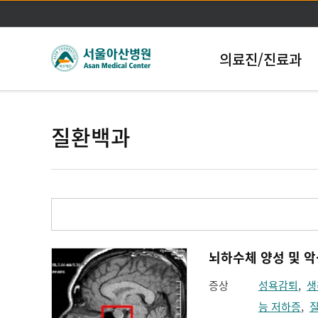
의료진/진료과
질환백과
증상
성욕감퇴
,
생
능 저하증
,