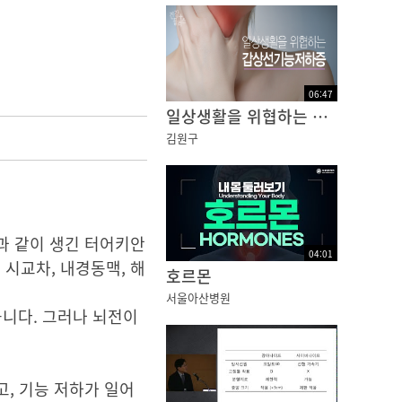
06
:
47
일상생활을 위협하는 갑상선기능저하증 [건강플러스]
김원구
과 같이 생긴 터어키안
04
:
01
시교차, 내경동맥, 해
호르몬
서울아산병원
뭅니다. 그러나 뇌전이
, 기능 저하가 일어