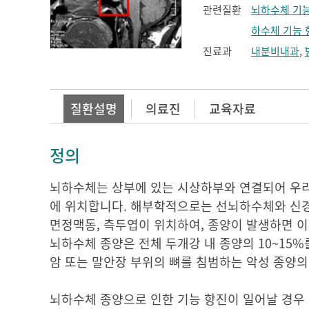
관련질환
뇌하수체 기
하수체 기능 
진료과
내분비내과
,
질환설명
의료진
교육자료
정의
뇌하수체는 상부에 있는 시상하부와 연결되어 우리
에 위치합니다. 해부학적으로는 선뇌하수체와 신경
면정맥동, 측두엽이 위치하여, 종양이 발생하면 이
뇌하수체 종양은 전체 두개강 내 종양의 10~15%
암 또는 말안장 부위의 뼈를 침범하는 악성 종양의
뇌하수체 종양으로 인한 기능 항진이 일어날 경우 