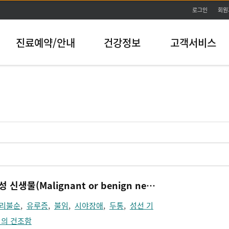
본문바로가기
로그인
회원
진료예약/안내
건강정보
고객서비스
뇌하수체 양성 및 악성 신생물(Malignant or benign neoplasm of Pituitary gland)
리불순
,
유루증
,
불임
,
시야장애
,
두통
,
성선 기
질의 건조함