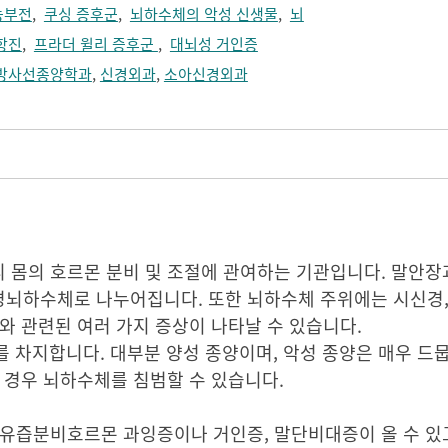
능부전
,
쿠싱 증후군
,
뇌하수체의 악성 신생물
,
뇌
항진
,
프라더 윌리 증후군
,
대뇌성 거인증
방사선종양학과
,
신경외과
,
소아신경외과
 몸의 호르몬 분비 및 조절에 관여하는 기관입니다. 말안장
뇌하수체로 나누어집니다. 또한 뇌하수체 주위에는 시신경, 
와 관련된 여러 가지 증상이 나타날 수 있습니다.
를 차지합니다. 대부분 양성 종양이며, 악성 종양은 매우 드
 경우 뇌하수체를 침범할 수 있습니다.
유즙분비호르몬 과잉증이나 거인증, 말단비대증이 올 수 있고