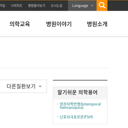
Language
가입
나의차트
병원둘러보기
오시는길
의학교육
병원이야기
병원소개
다른질환보기
알기쉬운 의학용어
양관자쪽반맹(bitemporal
hemianopsia)
난포자극호르몬(FSH)