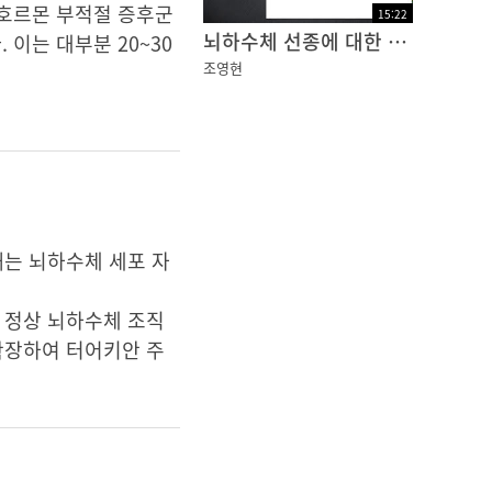
이뇨호르몬 부적절 증후군
15
:
22
뇌하수체 선종에 대한 방사선수술
이는 대부분 20~30
조영현
째는 뇌하수체 세포 자
 정상 뇌하수체 조직
확장하여 터어키안 주