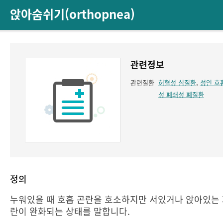
앉아숨쉬기(orthopnea)
관련정보
관련질환
허혈성 심질환
,
성인 호
성 폐쇄성 폐질환
정의
누워있을 때 호흡 곤란을 호소하지만 서있거나 앉아있는 
란이 완화되는 상태를 말합니다.