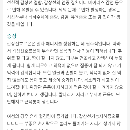
선천적 갑상선 결함, 갑상선의 염증 질환이나 바이러스 감염 등으
로 인해 유발될 수 있습니다. 뇌의 문제로 인해 발생하는 경우는
시상하부나 뇌하수체에 종양, 감염, 유육종증 또는 암 전이가 생
겼을 때입니다.
증상
갑상선호르몬은 열과 에너지를 생성하는 데 필수적입니다. 따라
서 갑상선호르몬이 부족하면 온몸의 대사 기능이 저하됩니다. 추
위를 잘 타고, 땀이 잘 나지 않고, 피부는 건조하고 창백하며 누렇
게 됩니다. 쉽게 피로하고 의욕이 없으며 집중이 잘 되지 않고 기
억력이 감퇴합니다. 또한 얼굴과 손발이 붓고, 식욕이 없어 잘 먹
지 않는데도 몸이 붓고 체중이 증가합니다. 목소리가 쉬고 말이
느려집니다. 위장관 운동이 저하되어 먹은 것이 잘 내려가지 않으
며, 심하면 변비가 생깁니다. 팔다리가 저리고 쑤시며 근육이 단
단해지고 근육통이 생깁니다.
여성의 경우 흔히 월경량이 증가합니다. 갑상선기능저하증으로
나타나는 부종은 손가락으로 눌러도 들어가는 자리가 생기지 않