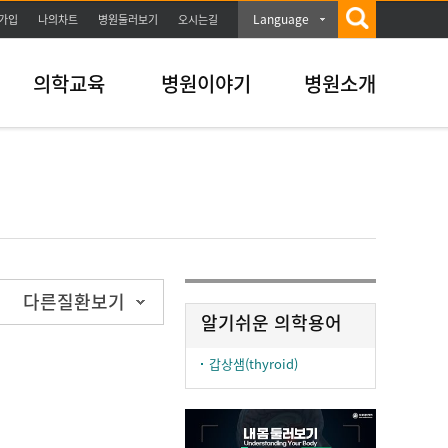
Language
가입
나의차트
병원둘러보기
오시는길
의학교육
병원이야기
병원소개
다른질환보기
알기쉬운 의학용어
갑상샘(thyroid)