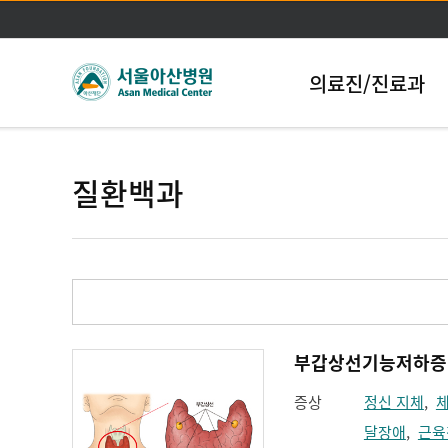
의료진/진료과
질환백과
부갑상선기능저하증(Hy
증상
정신 지체
,
달장애
,
근육