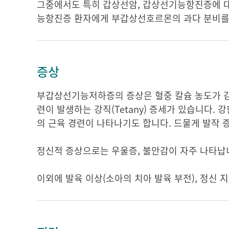
그중에서도 특히 갑상선암, 갑상선기능항진증에 
능항진증 환자에게 부갑상선호르몬의 과다 분비를 
증상
부갑상선기능저하증의 증상은 혈중 칼슘 농도가 감
련이 발생하는 강직(Tetany) 증세가 있습니다. 강
의 근육 경련이 나타나기도 합니다. 드물게 발작 
정신적 증상으로는 우울증, 불안감이 자주 나타납
이외에 발육 이상(소아의 치아 발육 부전), 정신 