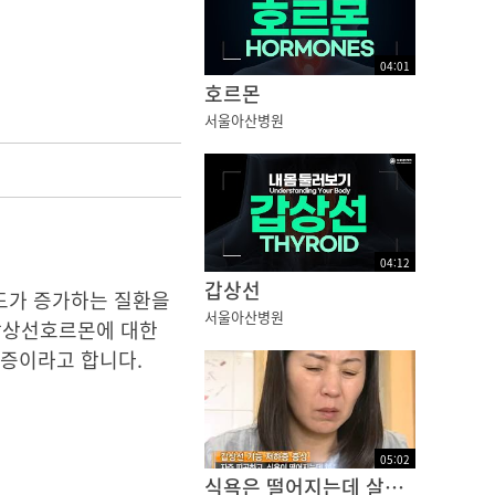
04
:
01
호르몬
서울아산병원
04
:
12
갑상선
도가 증가하는 질환을
서울아산병원
갑상선호르몬에 대한
하증이라고 합니다.
05
:
02
식욕은 떨어지는데 살이 자꾸만 찐다면??