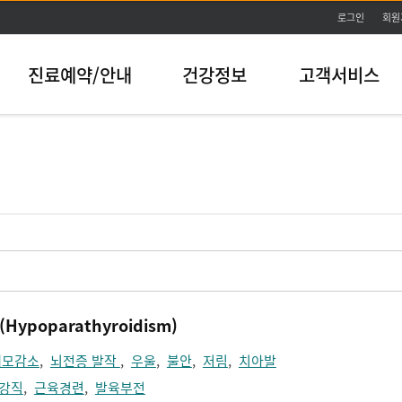
본문바로가기
로그인
회원
진료예약/안내
건강정보
고객서비스
poparathyroidism)
체모감소
,
뇌전증 발작
,
우울
,
불안
,
저림
,
치아발
강직
,
근육경련
,
발육부전