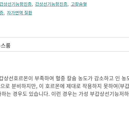
갑상선기능항진증
,
갑상선기능항진증
,
고칼슘혈
증
,
자가면역 질환
뉴스룸
상선호르몬이 부족하여 혈중 칼슘 농도가 감소하고 인 농
으로 분비하지만, 이 호르몬에 제대로 작용하지 못하여(부
증가하는 경우도 있습니다. 이런 경우는 가성 부갑상선기능저