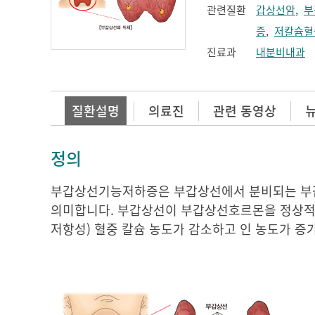
관련질환
갑상선암
,
부
증
,
저칼슘혈
진료과
내분비내과
질환설명
의료진
관련 동영상
정의
부갑상선기능저하증은 부갑상선에서 분비되는 부갑
의미합니다. 부갑상선이 부갑상선호르몬을 정상적
저항성) 혈중 칼슘 농도가 감소하고 인 농도가 