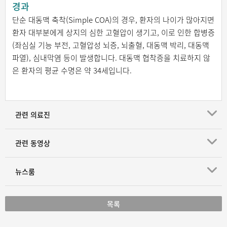
경과
단순 대동맥 축착(Simple COA)의 경우, 환자의 나이가 많아지면
환자 대부분에게 상지의 심한 고혈압이 생기고, 이로 인한 합병증
(좌심실 기능 부전, 고혈압성 뇌증, 뇌출혈, 대동맥 박리, 대동맥
파열), 심내막염 등이 발생합니다. 대동맥 협착증을 치료하지 않
은 환자의 평균 수명은 약 34세입니다.
관련 의료진
관련 동영상
뉴스룸
목록