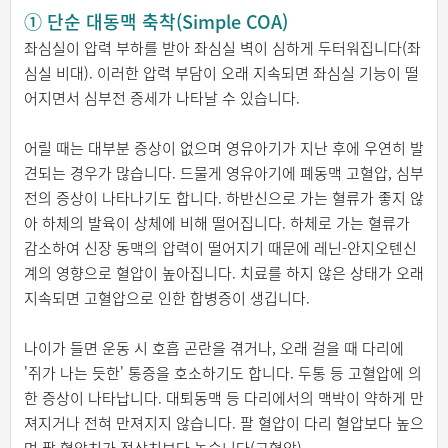
① 단순 대동맥 축착(Simple COA)
좌심실이 압력 부하를 받아 좌심실 벽이 심하게 두터워집니다(좌
심실 비대). 이러한 압력 부담이 오래 지속되면 좌심실 기능이 떨
어지면서 심부전 증세가 나타날 수 있습니다.
어릴 때는 대부분 증상이 없으며 영유아기가 지난 후에 우연히 발
견되는 경우가 많습니다. 드물게 영유아기에 폐동맥 고혈압, 심부
전의 증상이 나타나기도 합니다. 하반신으로 가는 혈류가 좋지 않
아 하체의 발육이 상체에 비해 떨어집니다. 하체로 가는 혈류가
감소하여 신장 동맥의 압력이 떨어지기 때문에 레닌-안지오텐신
계의 영향으로 혈압이 높아집니다. 치료를 하지 않은 상태가 오래
지속되면 고혈압으로 인한 합병증이 생깁니다.
나이가 들면 운동 시 호흡 곤란을 겪거나, 오래 걸을 때 다리에
'쥐가 나는 듯한' 통증을 호소하기도 합니다. 두통 등 고혈압에 의
한 증상이 나타납니다. 대퇴동맥 등 다리에서의 맥박이 약하게 만
져지거나 전혀 만져지지 않습니다. 팔 혈압이 다리 혈압보다 높으
며 팔 혈압치가 정상치보다 높습니다(고혈압).