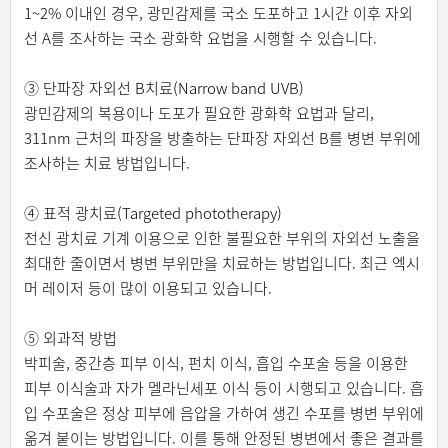
1~2% 이내인 경우, 광민감제를 국소 도포하고 1시간 이후 자외
선 A를 조사하는 국소 광화학 요법을 시행할 수 있습니다.
③ 단파장 자외선 B치료(Narrow band UVB)
광민감제의 복용이나 도포가 필요한 광화학 요법과 달리,
311nm 근처의 파장을 방출하는 단파장 자외선 B를 병변 부위에
조사하는 치료 방법입니다.
④ 표적 광치료(Targeted phototherapy)
전신 광치료 기계 이용으로 인한 불필요한 부위의 자외선 노출을
최대한 줄이면서 병변 부위만을 치료하는 방법입니다. 최근 엑시
머 레이저 등이 많이 이용되고 있습니다.
⑤ 외과적 방법
박피술, 중간층 피부 이식, 펀치 이식, 흡입 수포술 등을 이용한
피부 이식술과 자가 멜라닌세포 이식 등이 시행되고 있습니다. 흡
입 수포술은 정상 피부에 음압을 가하여 생긴 수포를 병변 부위에
옮겨 붙이는 방법입니다. 이를 통해 안정된 병변에서 좋은 결과를