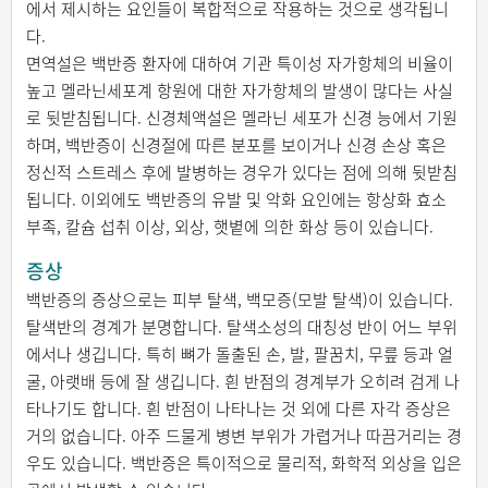
에서 제시하는 요인들이 복합적으로 작용하는 것으로 생각됩니
다.
면역설은 백반증 환자에 대하여 기관 특이성 자가항체의 비율이
높고 멜라닌세포계 항원에 대한 자가항체의 발생이 많다는 사실
로 뒷받침됩니다. 신경체액설은 멜라닌 세포가 신경 능에서 기원
하며, 백반증이 신경절에 따른 분포를 보이거나 신경 손상 혹은
정신적 스트레스 후에 발병하는 경우가 있다는 점에 의해 뒷받침
됩니다. 이외에도 백반증의 유발 및 악화 요인에는 항상화 효소
부족, 칼슘 섭취 이상, 외상, 햇볕에 의한 화상 등이 있습니다.
증상
백반증의 증상으로는 피부 탈색, 백모증(모발 탈색)이 있습니다.
탈색반의 경계가 분명합니다. 탈색소성의 대칭성 반이 어느 부위
에서나 생깁니다. 특히 뼈가 돌출된 손, 발, 팔꿈치, 무릎 등과 얼
굴, 아랫배 등에 잘 생깁니다. 흰 반점의 경계부가 오히려 검게 나
타나기도 합니다. 흰 반점이 나타나는 것 외에 다른 자각 증상은
거의 없습니다. 아주 드물게 병변 부위가 가렵거나 따끔거리는 경
우도 있습니다. 백반증은 특이적으로 물리적, 화학적 외상을 입은