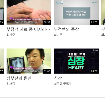
:09
00:37
01:02
부정맥 치료 중 어지러움증
부정맥의 증상
부
최기준
최기준
최
:57
01:05
04:07
심부전의 원인
심장
김재중
서울아산병원