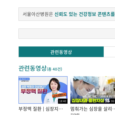
서울아산병원은
신뢰도 있는 건강정보 콘텐츠를
Q. 부정맥 시술 후 장애진단을 받을 수 있나요?
관련동영상
부정맥 시술을 받았다고 해서 장애 진단이 되는
관련동영상
부정맥 이외에 심부전이 있으며 심부전이 매우 
(총
40건
)
김준 교수 / 서울아산병원 심장병원 심장내과
18:40
06
부정맥 질환 | 심장지킴이 2024
멈춰가는 심장을 살리기 위해, 매일 치열한 사투를 벌이다 [심장내과 중환자실(
김아람