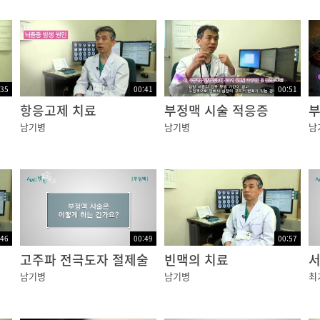
:35
00:41
00:51
항응고제 치료
부정맥 시술 적응증
부
남기병
남기병
남
:46
00:49
00:57
고주파 전극도자 절제술
빈맥의 치료
서
남기병
남기병
최