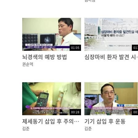
01:05
01
뇌경색의 예방 방법
심장마비 
권순억
00:28
00
제세동기 삽입 후 주의사항
기기 삽입 후 운동
김준
김준