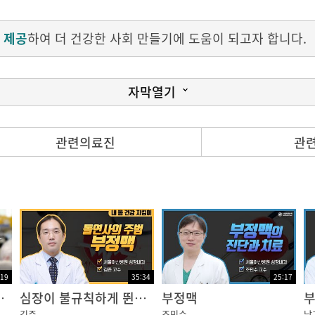
 제공
하여 더 건강한 사회 만들기에 도움이 되고자 합니다.
자막열기
관련의료진
관
 것은 아닙니다.
심하고 장애 기준에 부합되는 경우에 한해서 장애진단을 받을
:19
35:34
25:17
CCU) 전담의사 편 - 하루;병원에 사는 사람들]
심장이 불규칙하게 뛴다? 돌연사의 주범 부정맥!
부정맥
김준
조민수
남