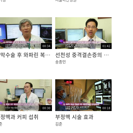
00:34
01:42
판막수술 후 와파린 복용 기간
선천성 중격결손증의 치료
송종민
00:30
00:18
정맥과 커피 섭취
부정맥 시술 효과
준
김준