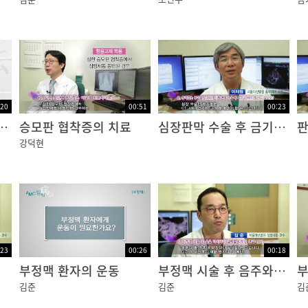
:20
00:51
00:23
환자 발견 시 대처
승모판 협착증의 치료
심장판막 수술 후 금기 검사
강덕현
:23
00:26
00:18
부정맥 환자의 운동
부정맥 시술 후 음주와 흡연
부
김준
김준
김