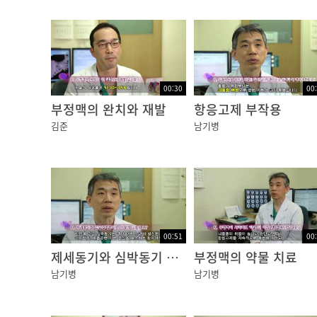
00:30
00
부정맥의 완치와 재발
항응고제 부작용
김준
남기병
00:51
00
제세동기와 심박동기 차이
부정맥의 약물 치료
남기병
남기병