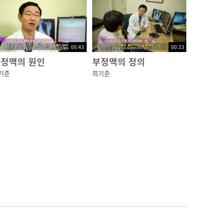
00:43
00:33
정맥의 원인
부정맥의 정의
기준
최기준