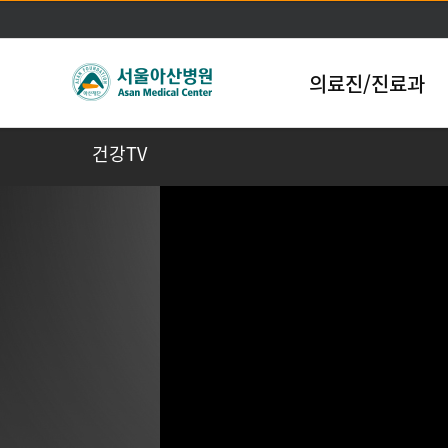
의료진/진료과
건강TV