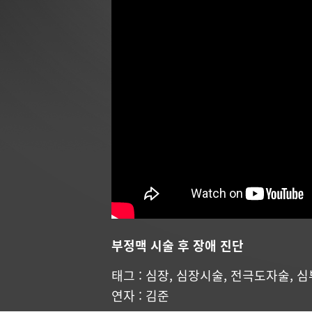
부정맥 시술 후 장애 진단
태그 :
심장
,
심장시술
,
전극도자술
,
심
연자 :
김준