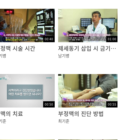
00:40
01:00
정맥 시술 시간
제세동기 삽입 시 금기 검사
기병
남기병
00:50
00:55
맥의 치료
부정맥의 진단 방법
기준
최기준