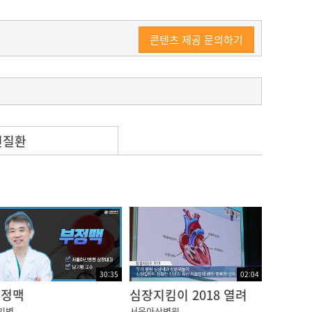
콘텐츠 제공 문의하기
련질환
 수 있습니다.
30:35
02:04
부정맥
심장지킴이 2018 열려
기병
서울아산병원