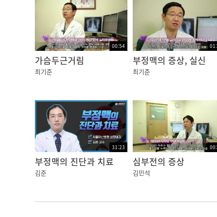
00:54
01
가슴두근거림
부정맥의 증상, 실신
최기준
최기준
31:23
00
부정맥의 진단과 치료
심부전의 증상
김준
김민석