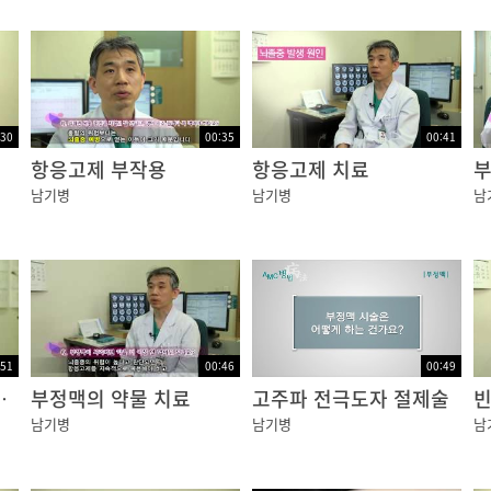
:30
00:35
00:41
항응고제 부작용
항응고제 치료
부
남기병
남기병
남
:51
00:46
00:49
박동기 차이
부정맥의 약물 치료
고주파 전극도자 절제술
빈
남기병
남기병
남