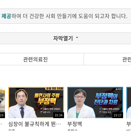
 제공
하여 더 건강한 사회 만들기에 도움이 되고자 합니다.
자막열기
관련의료진
관
이 여러 가지입니다.
을 잘 느끼지 못하는데 부정맥 중 빠른 빈맥이 발생하게 되
증상입니다. 그러나 어떤 분들은 두근거린 증상이 없이 가슴
 보는 부정맥이 있는데요 이런 부정맥의 경우에는 가슴이 덜
:19
35:34
25:17
어지는 건데 이런 경우는 호흡곤란이나 어지럼증을 느끼거나 
CCU) 전담의사 편 - 하루;병원에 사는 사람들]
심장이 불규칙하게 뛴다? 돌연사의 주범 부정맥!
부정맥
김준
조민수
남