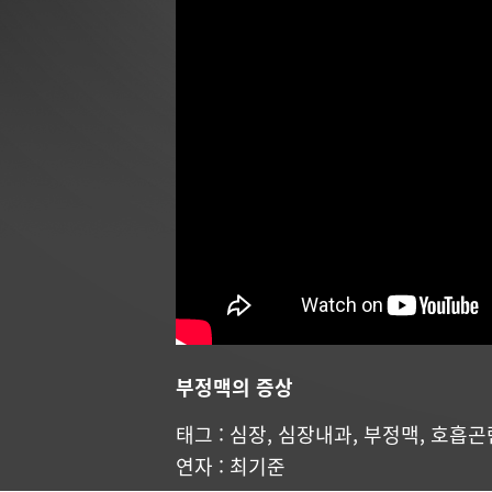
부정맥의 증상
태그 :
심장
,
심장내과
,
부정맥
,
호흡곤
연자 :
최기준