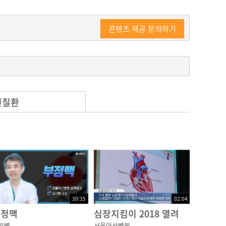
콘텐츠 제공 문의하기
련질환
면 불규칙하거나 빠른 심장 박동이 느껴져서 심
이 답답하거나 숨이 찬 증상만을 호소하는 경우
컥거리고 뛰는 느낌이나 쿵 내려앉는 느낌을 받
30:35
02:04
아주 심한 경우는 실신할 수도 있습니다.
부정맥
심장지킴이 2018 열려
기병
서울아산병원