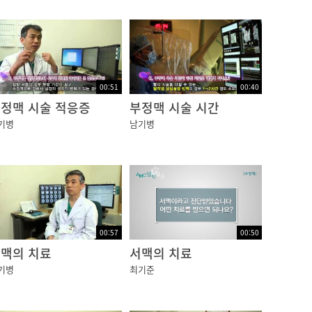
00:51
00:40
정맥 시술 적응증
부정맥 시술 시간
기병
남기병
00:57
00:50
맥의 치료
서맥의 치료
기병
최기준