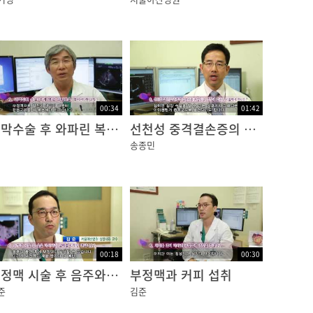
00:34
01:42
판막수술 후 와파린 복용 기간
선천성 중격결손증의 치료
송종민
00:18
00:30
부정맥 시술 후 음주와 흡연
부정맥과 커피 섭취
준
김준