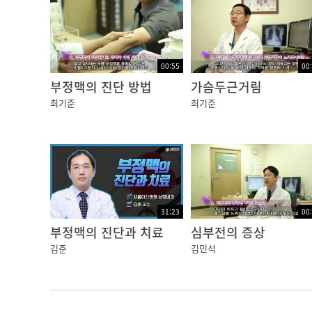
00:55
00
부정맥의 진단 방법
가슴두근거림
최기준
최기준
31:23
00
부정맥의 진단과 치료
심부전의 증상
김준
김민석