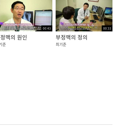
00:43
00:33
정맥의 원인
부정맥의 정의
기준
최기준