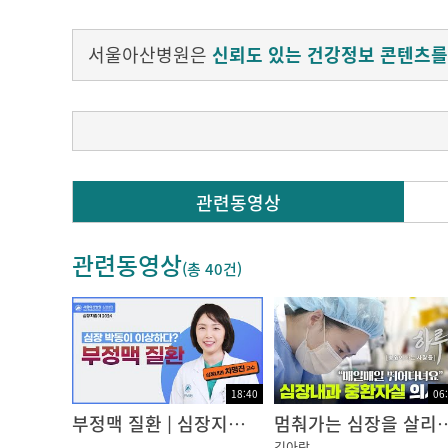
서울아산병원은
신뢰도 있는 건강정보 콘텐츠를
Q. 부정맥의 증상으로는 어떤 것들이 있나요?
관련동영상
부정맥의 종류는 다양해서 종류에 따라서 증상
관련동영상
가장 대표적인 증상이 평소에는 심장이 뛰는 것
(총
40건
)
장이 두근두근 거리는 것을 느끼는 것이 흔한 
도 있습니다 .
그다음 두 번째로는 조기 수축이라는 아주 흔히
기도 합니다.
18:40
06
마지막으로 서맥성 부정맥의 경우에는 맥이 늦
부정맥 질환 | 심장지킴이 2024
멈춰가는 심장을 살리기 위해, 매일 치열한 사투를 벌이다 [심장내과 중환자실(
김아람