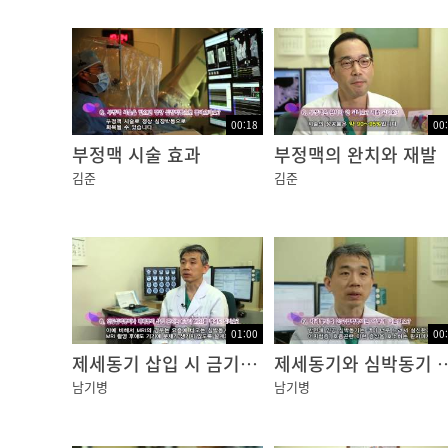
00:18
00
부정맥 시술 효과
부정맥의 완치와 재발
김준
김준
01:00
00
제세동기 삽입 시 금기 검사
제세동기와 심
남기병
남기병