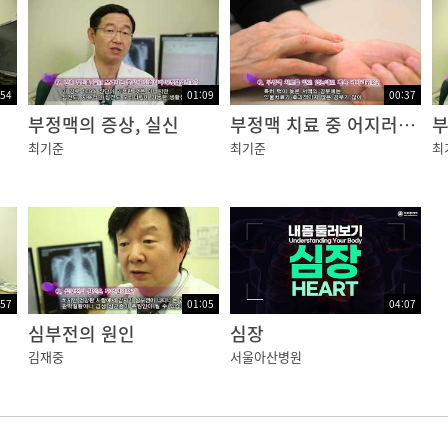
:54
01:09
00:37
부정맥의 증상, 실신
부정맥 치료 중 어지러움증
부
최기준
최기준
최
:57
01:05
04:07
심부전의 원인
심장
김재중
서울아산병원