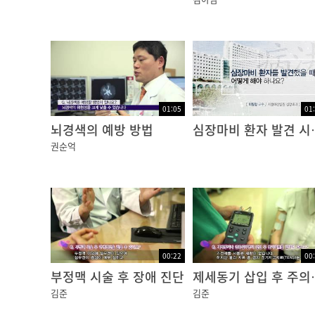
최기준 교수 / 서울아산병원 심장병원 심장내과
01:05
01
뇌경색의 예방 방법
심장마비 
권순억
00:22
00
부정맥 시술 후 장애 진단
제세동기
김준
김준