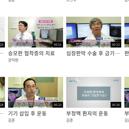
:20
00:51
00:23
환자 발견 시 대처
승모판 협착증의 치료
심장판막 수술 후 금기 검사
강덕현
:28
00:23
00:26
 삽입 후 주의사항
기기 삽입 후 운동
부정맥 환자의 운동
김준
김준
김