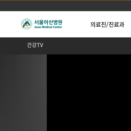
의료진/진료과
건강TV