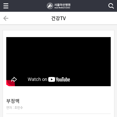
건강TV
부정맥
연자 :
조민수