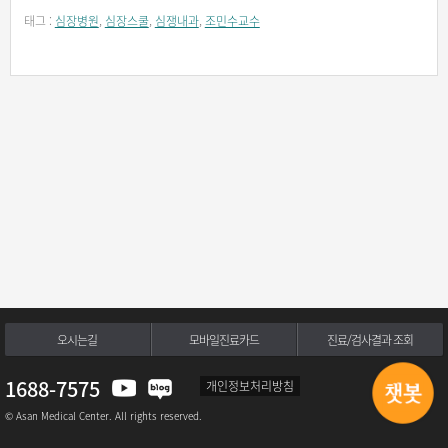
태그 :
심장병원
,
심장스쿨
,
심쟁내과
,
조민수교수
오시는길
모바일진료카드
진료/검사결과 조회
1688-7575
개인정보처리방침
© Asan Medical Center. All rights reserved.