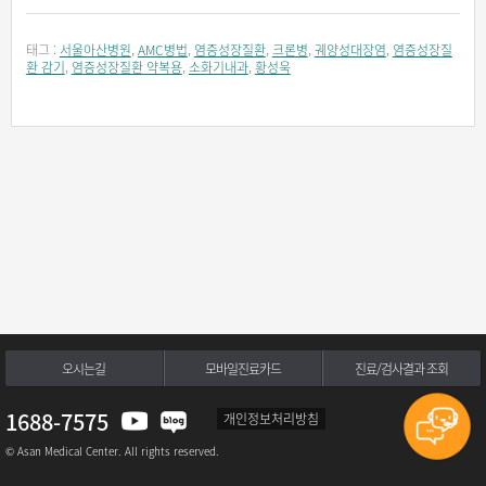
태그 :
서울아산병원
,
AMC병법
,
염증성장질환
,
크론병
,
궤양성대장염
,
염증성장질
환 감기
,
염증성장질환 약복용
,
소화기내과
,
황성욱
오시는길
모바일진료카드
진료/검사결과 조회
1688-7575
개인정보처리방침
© Asan Medical Center. All rights reserved.