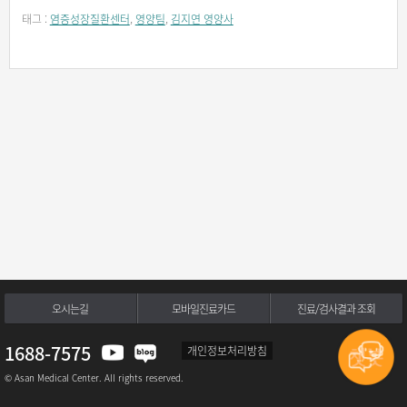
태그 :
염증성장질환센터
,
영양팀
,
김지연 영양사
오시는길
모바일진료카드
진료/검사결과 조회
1688-7575
개인정보처리방침
© Asan Medical Center. All rights reserved.