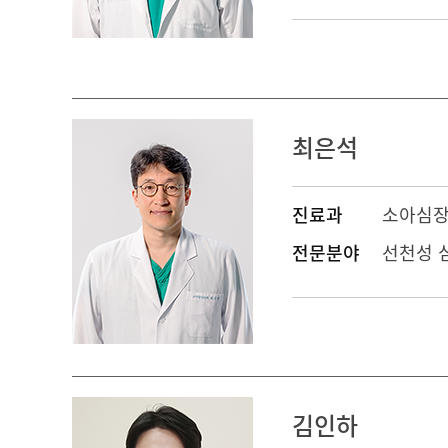
최은석
진료과
소아심
전문분야
선천성 
김인하