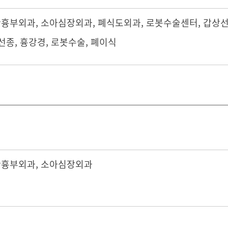
관흉부외과
,
소아심장외과
,
폐식도외과
,
로봇수술센터
,
갑상
선종, 흉강경, 로봇수술, 폐이식
관흉부외과
,
소아심장외과