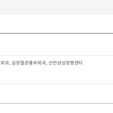
장외과
,
심장혈관흉부외과
,
선천성심장병센터