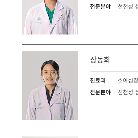
전문분야
선천성 
장동희
진료과
소아심
전문분야
선천성 