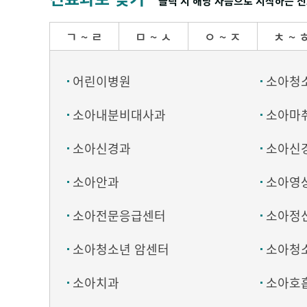
클릭 시 해당 자음으로 시작하는 진
ㄱ ~ ㄹ
ㅁ ~ ㅅ
ㅇ ~ ㅈ
ㅊ ~ 
어린이병원
소아청
소아내분비대사과
소아마
소아신경과
소아신
소아안과
소아영
소아전문응급센터
소아정
소아청소년 암센터
소아청
소아치과
소아호