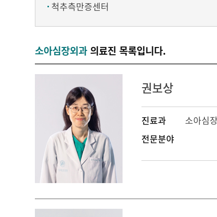
척추측만증센터
소아심장외과
의료진 목록입니다.
권보상
진료과
소아심
전문분야