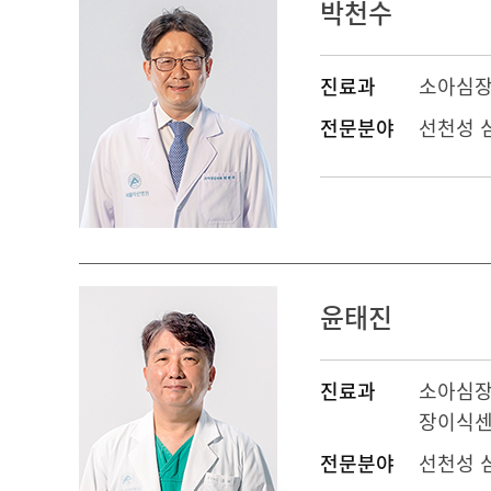
박천수
진료과
소아심
전문분야
선천성 
윤태진
진료과
소아심
장이식
전문분야
선천성 