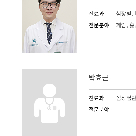
진료과
심장혈
전문분야
폐암, 흉
박효근
진료과
심장혈
전문분야