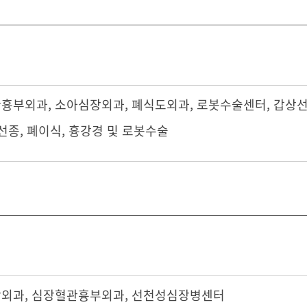
관흉부외과
,
소아심장외과
,
폐식도외과
,
로봇수술센터
,
갑상
선종, 폐이식, 흉강경 및 로봇수술
장외과
,
심장혈관흉부외과
,
선천성심장병센터