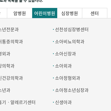
료과 목록을 볼 수 있습니다.
ㅎ
암병원
어린이병원
심장병원
센터
소년전문과
선천성심장병센터
취통증의학과
소아비뇨의학과
경외과
소아신장과
상의학과
소아외과
신건강의학과
소아정형외과
소년과
소아청소년심장과
흡기ㆍ알레르기센터
신생아과