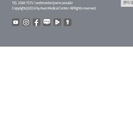
TEL 1688-7575 /
webmaster@amc.seoul.kr
Copyright@2014 by Asan Medical Center. All Rights reserved.