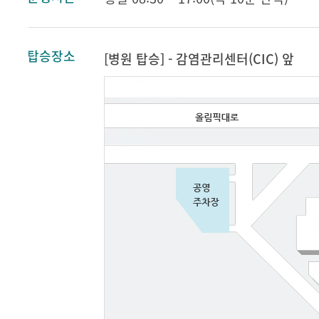
탑승장소
[병원 탑승] - 감염관리센터(CIC) 앞