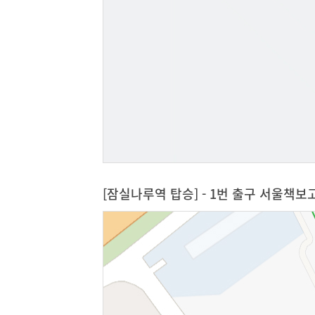
[잠실나루역 탑승] - 1번 출구 서울책보