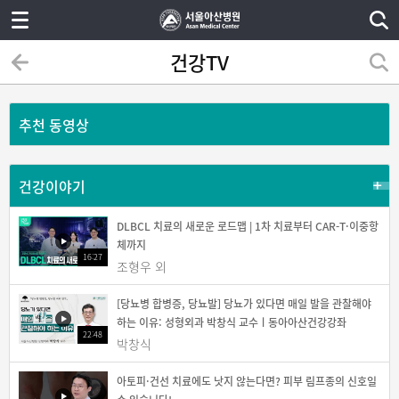
건강TV
추천 동영상
건강이야기
DLBCL 치료의 새로운 로드맵 | 1차 치료부터 CAR-T·이중항
체까지
16:27
조형우 외
[당뇨병 합병증, 당뇨발] 당뇨가 있다면 매일 발을 관찰해야
하는 이유: 성형외과 박창식 교수ㅣ동아아산건강강좌
22:48
박창식
아토피·건선 치료에도 낫지 않는다면? 피부 림프종의 신호일