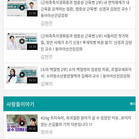
[근위축측삭경화증과 염증성 근육병 2부] 내 면역체계가 내
근육을 공격하는 질환, 염증성 근육병: 신경과 김현진 교수ㅣ
21:58
동아아산건강강좌
김현진
[근위축측삭경화증과 염증성 근육병 1부] 서툴러진 젓가락
질, 잦은 사레가 초기 신호? 루게릭병 바로 알기: 신경과 김현
18:34
진 교수ㅣ동아아산건강강좌
김현진
[소아 백혈병 2부] 소아 백혈병의 검증된 치료, 조혈모세포이
식: 소아청소년종양혈액과 김혜리 교수ㅣ동아아산건강강좌
19:53
김혜리
사람들이야기
420g 초미숙아, 희귀질환 환아가 살 수 있었던 이유..보이지
않는 손길들의 기적 덕분입니다 ??
06:36
정의석