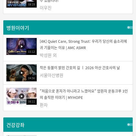
수 있습니다!
08:19
이우진
병원이야기
[4K] Quiet Care, Strong Trust: 우리가 당신의 숨소리에
귀 기울이는 이유 | AMC ASMR
03:12
박성원 외
작은 등불이 밝힌 간호의 길 ㅣ 2026 아산 간호사의 날
서울아산병원
04:56
"처음으로 혼자가 아니라고 느꼈어요" 암환자 운동크루 3인
의 솔직한 이야기 | MYHOPE
06:11
환자
건강강좌