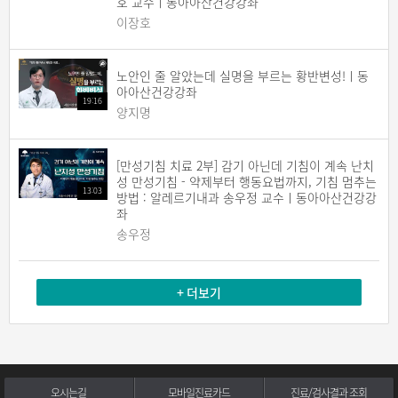
호 교수ㅣ동아아산건강강좌
이장호
노안인 줄 알았는데 실명을 부르는 황반변성!ㅣ동
아아산건강강좌
19:16
양지명
[만성기침 치료 2부] 감기 아닌데 기침이 계속 난치
성 만성기침 - 약제부터 행동요법까지, 기침 멈추는
13:03
방법 : 알레르기내과 송우정 교수ㅣ동아아산건강강
좌
송우정
+ 더보기
오시는길
모바일진료카드
진료/검사결과 조회