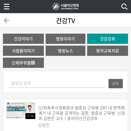
건강TV
건강이야기
병원이야기
건강강좌
사람들이야기
병원뉴스
환자교육자료
신체부위별
검색
[근위축측삭경화증과 염증성 근육병 2부] 내 면역체
계가 내 근육을 공격하는 질환, 염증성 근육병: 신경
21:58
과 김현진 교수ㅣ동아아산건강강좌
김현진