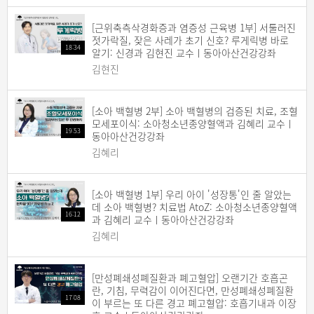
[근위축측삭경화증과 염증성 근육병 1부] 서툴러진
젓가락질, 잦은 사레가 초기 신호? 루게릭병 바로
18:34
알기: 신경과 김현진 교수ㅣ동아아산건강강좌
김현진
[소아 백혈병 2부] 소아 백혈병의 검증된 치료, 조혈
모세포이식: 소아청소년종양혈액과 김혜리 교수ㅣ
19:53
동아아산건강강좌
김혜리
[소아 백혈병 1부] 우리 아이 '성장통'인 줄 알았는
데 소아 백혈병? 치료법 AtoZ: 소아청소년종양혈액
16:12
과 김혜리 교수ㅣ동아아산건강강좌
김혜리
[만성폐쇄성폐질환과 폐고혈압] 오랜기간 호흡곤
란, 기침, 무력감이 이어진다면, 만성폐쇄성폐질환
17:08
이 부르는 또 다른 경고 폐고혈압: 호흡기내과 이장