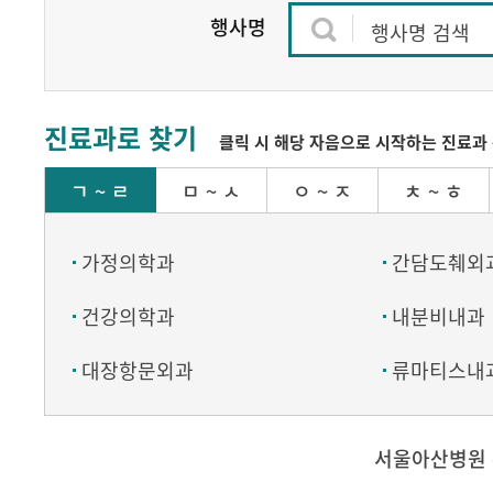
행사명
행사명 검색
진료과로 찾기
클릭 시 해당 자음으로 시작하는 진료과 
ㄱ ~ ㄹ
ㅁ ~ ㅅ
ㅇ ~ ㅈ
ㅊ ~ ㅎ
가정의학과
간담도췌외
건강의학과
내분비내과
대장항문외과
류마티스내
서울아산병원 