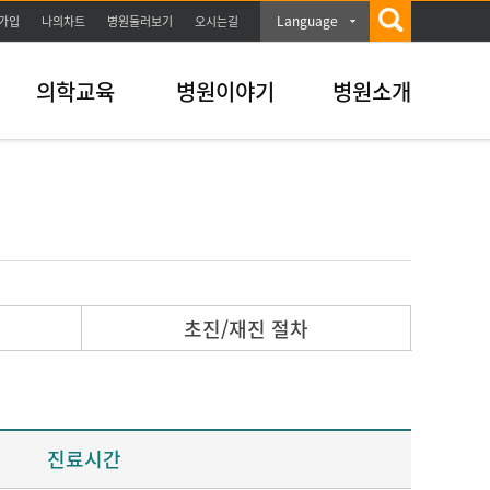
Language
가입
나의차트
병원둘러보기
오시는길
의학교육
병원이야기
병원소개
초진/재진 절차
진료시간