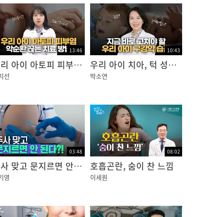
13:46
10:43
우리 아이 아토피 피부염, 가려움의 악순환을 끊어야 합니다!
우리 아이 치아, 턱 성장에 영향을 주는 나쁜 습관 6가지 | 구호흡부터 손가락 빨기까지
지선
박소연
03:48
08:02
주사 맞고 문지르면 안 되는 이유, 알고 계셨나요? | 건강잡학사전
호흡곤란, 숨이 찬 느낌
기영
이세원