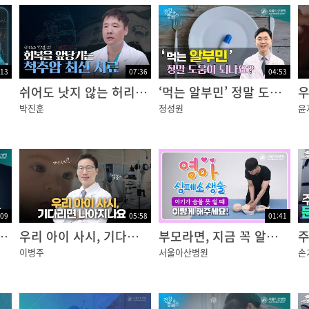
:13
07:36
04:53
있습니다
쉬어도 낫지 않는 허리 통증, 척추암일 수 있습니다 | 회복을 앞당기는 최신 치료법
‘먹는 알부민’ 정말 도움이 되나요? | 건강플러스
박진훈
정성원
윤
:09
05:58
01:41
암이라고? 안구내 종양 | 건강플러스
우리 아이 사시, 기다리면 괜찮아질까요? | 소아 사시의 오해와 진실
부모라면, 지금 꼭 알아야 할 영아 CPR
이병주
서울아산병원
손