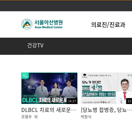
의료진/진료과
건강TV
16:27
22
DLBCL 치료의 새로운 로드맵 | 1차 치료부터 CAR-T·이중항체까지
[당뇨병 합병증, 당뇨발] 당뇨가 있다면 매일 발을 관찰해야 하는 이유: 성형외과 박창식 교수ㅣ동아아산
조형우
외
박창식