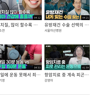
04:12
04:21
양치질, 많이 할수록 치아가 더 건강해질까?｜건강잡학사전
유방재건 수술 선택의 기준
소연
서울아산병원
04:53
01:59
평일에 운동 못해서 죄책감이 드셨나요? 주말 2일이면 충분합니다!｜건강잡학사전
항암치료 중 계속 피곤하고 피로가 안 풀린다면 운동이 필요합니다!｜피로 관리
기영
강영아