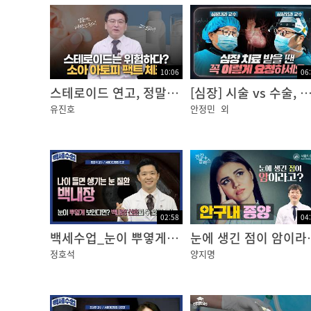
10:06
06
스테로이드 연고, 정말 괜찮을까? 소아 아토피 피부염에 대한 오해와 진실!
[심장] 시술 vs 수술, 내게 맞는 치료는 따로 
유진호
안정민
외
02:58
04
백세수업_눈이 뿌옇게 보인다면? 백내장 신호일 수 있습니다_안과 정호석
눈에 생긴 점이 
정호석
양지명