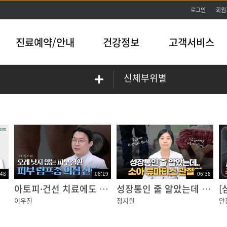
본문바로가기
로그인
회원
진료예약/안내
건강정보
고객서비스
신체부위별
:48
08:19
06:38
건강강좌
아토피·건선 치료에도 낫지 않는다면? 피부 림프종의 신호일 수 있습니다!
성장통인 줄 알았는데 소아 류마티스 관절염? 부모가 꼭 알아야 할 신호
이우진
정지원
안