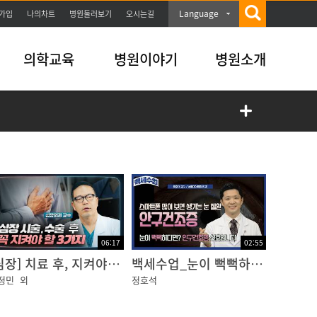
Language
가입
나의차트
병원둘러보기
오시는길
의학교육
병원이야기
병원소개
06:17
02:55
[심장] 치료 후, 지켜야 할 관리
백세수업_눈이 뻑뻑하다면? 안구건조증 신호입니다
정민
외
정호석