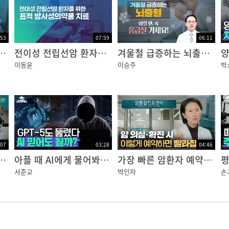
:53
07:59
06:11
? 수술별 마취 종류 총 정리!｜건강잡학사전
전이성 전립선암 환자를 위한 표적 방사성의약품 치료
겨울철 급증하는 뇌출혈, 이럴 땐 꼭 응급실 가세요! | 건강플러스
이동윤
이승주
박
:07
03:28
04:46
입원환자를 위한 안내 - 진단 및 감별
아플 때 AI에게 물어봐도 괜찮을까? GPT-5도 뚫린 충격적인 실험 결과｜건강잡학사전
가장 빠른 암환자 예약·진료 시스템, 패스트트랙 - 첫 진료부터 수술까지 기간 단축
서준교
박인자
손