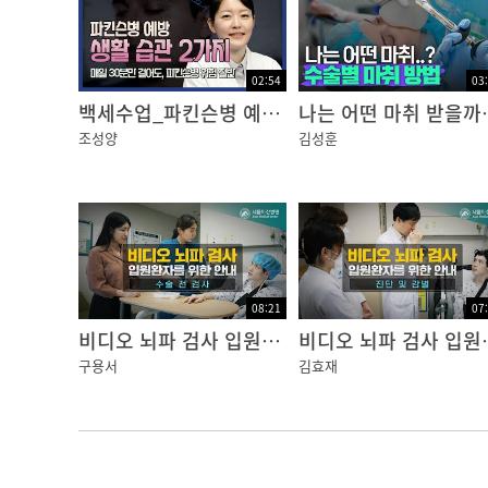
02:54
03
백세수업_파킨슨병 예방 생활습관_신경과 조성양
나는 어떤 마취 받을까
조성양
김성훈
08:21
07
비디오 뇌파 검사 입원환자를 위한 안내 - 수술전 검사
비디오 뇌파 검사 
구용서
김효재