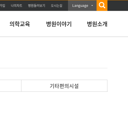
Language
가입
나의차트
병원둘러보기
오시는길
의학교육
병원이야기
병원소개
기타편의시설