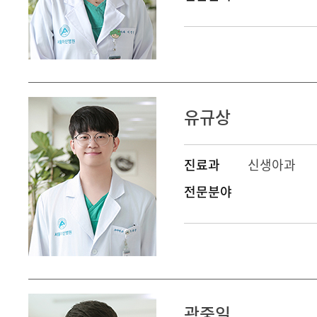
유규상
진료과
신생아과
전문분야
곽중일