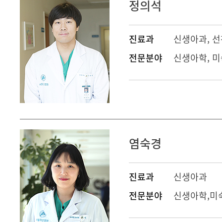
정의석
진료과
신생아과
,
선
전문분야
신생아학, 
염숙경
진료과
신생아과
전문분야
신생아학,미