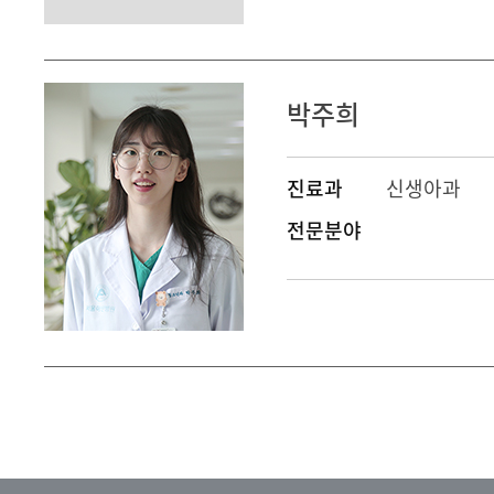
박주희
진료과
신생아과
전문분야