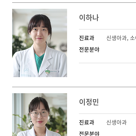
이하나
진료과
신생아과
,
소
전문분야
이정민
진료과
신생아과
전문분야