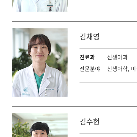
김채영
진료과
신생아과
전문분야
신생아학, 
김수현