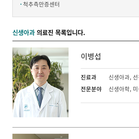
척추측만증센터
신생아과
의료진 목록입니다.
이병섭
진료과
신생아과
,
선
전문분야
신생아학, 