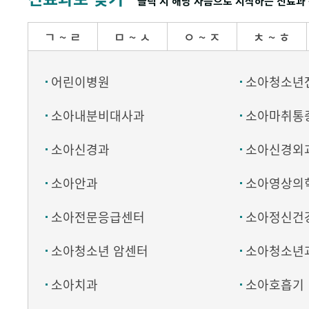
클릭 시 해당 자음으로 시작하는 진료과 
ㄱ ~ ㄹ
ㅁ ~ ㅅ
ㅇ ~ ㅈ
ㅊ ~ ㅎ
어린이병원
소아청소년
소아내분비대사과
소아마취통
소아신경과
소아신경외
소아안과
소아영상의
소아전문응급센터
소아정신건
소아청소년 암센터
소아청소년
소아치과
소아호흡기