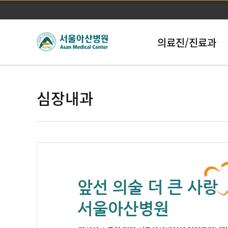
의료진/진료과
심장내과